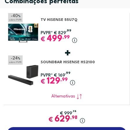
Combinações perfeitas
-40
%
TV HISENSE 55U7Q
sobre PVPR
,99
PVPR*
€
829
499
,99
€
-24
%
SOUNDBAR HISENSE HS2100
sobre PVPR
,99
PVPR*
€
169
129
,99
€
Alternativas
,98
€
999
629
,98
€