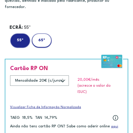
questão, definido e indicado pelo fabricante, produtor ou
fornecedor.
ECRÃ:
55"
55"
65"
Cartão RP ON
20,00€
/mês
(acresce o valor do
ISUC)
Visualizar Ficha de Informação Normalizada
TAEG
18,5%
TAN
14,79%
Ainda não tens cartão RP ON? Sabe como aderir online
aqui