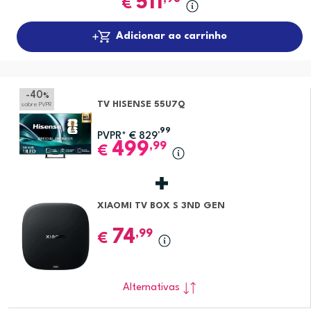
511
€
Adicionar ao carrinho
-40
%
TV HISENSE 55U7Q
sobre PVPR
,99
PVPR*
€
829
499
,99
€
XIAOMI TV BOX S 3ND GEN
74
,99
€
Alternativas