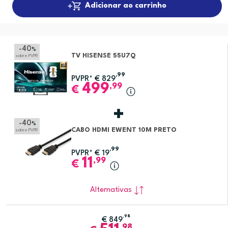
Adicionar ao carrinho
-40
%
TV HISENSE 55U7Q
sobre PVPR
,99
PVPR*
€
829
499
,99
€
-40
%
CABO HDMI EWENT 10M PRETO
sobre PVPR
,99
PVPR*
€
19
11
,99
€
Alternativas
,98
€
849
,98