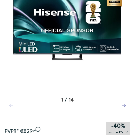
1
/
14
-40%
PVPR* €829
,99
sobre PVPR