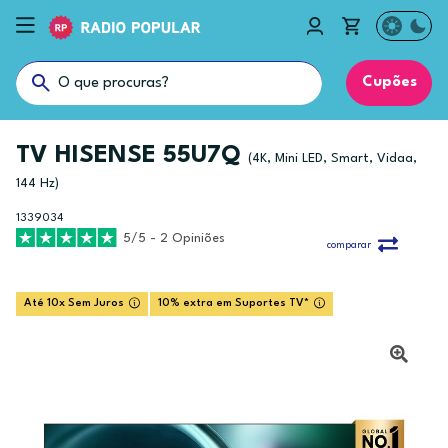
Cupões
TV HISENSE 55U7Q
(4K, Mini LED, Smart, Vidaa,
144 Hz)
1339034
5/5 - 2 Opiniões
comparar
Até 10x Sem Juros
10% extra em Suportes TV*