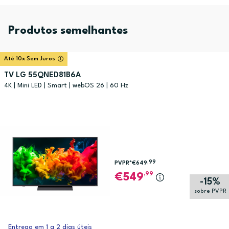
Produtos semelhantes
Até 10x Sem Juros
TV LG 55QNED81B6A
4K | Mini LED | Smart | webOS 26 | 60 Hz
,99
PVPR*
€649
,99
549
-15%
sobre PVPR
Entrega em 1 a 2 dias úteis