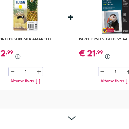
EIRO EPSON 604 AMARELO
PAPEL EPSON GLOSSY A4
12
€
21
,99
,99
1
1
Alternativas
Alternativas