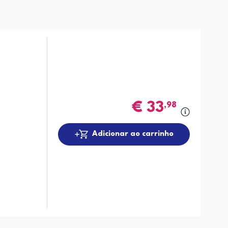
€
33
,98
Adicionar ao carrinho