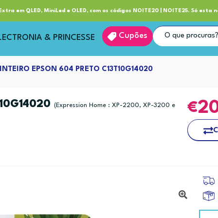
ube RP+
Entrega
xtra em QLED, MiniLed e OLED, com os códigos NOITE20 | NOITE25. Só esta n
Cupões
LECTRONIA & PRINCESSE
INTEIRO EPSON 604 PRETO C13T10G14020
T10G14020
2
(Expression Home : XP-2200, XP-3200 e
C