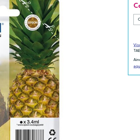
C
Vis
TA
Ain
aqu