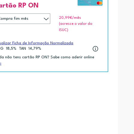
artão RP ON
20,99€
/mês
(acresce o valor do
ISUC)
ualizar Ficha de Informação Normalizada
EG
18,5%
TAN
14,79%
da não tens cartão RP ON? Sabe como aderir online
i