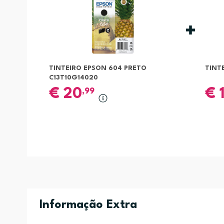
TINTEIRO EPSON 604 PRETO
TINT
C13T10G14020
€
20
€
,99
Informação Extra