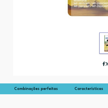
Combinações perfeitas
Características