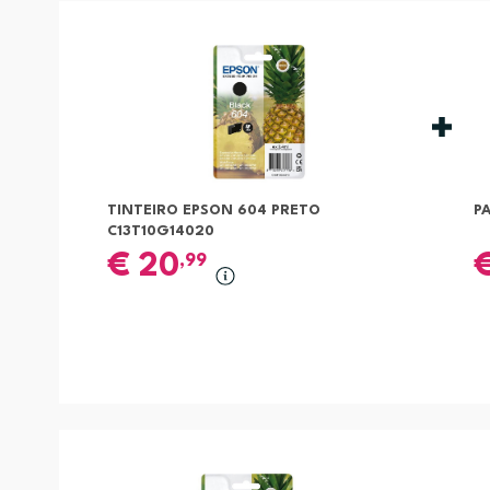
TINTEIRO EPSON 604 PRETO
P
C13T10G14020
€
20
,99