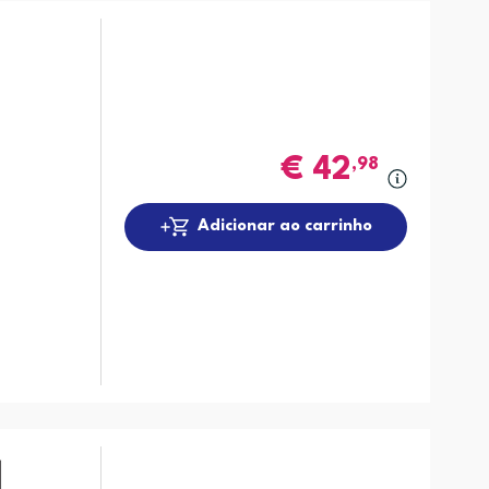
€
42
,98
Adicionar ao carrinho