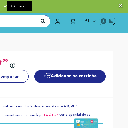
 pequeno porte grátis acima de 35€*
Trocas e Devoluções
oite!
> Aproveita
PT
0
,99
Adicionar ao carrinho
omparar
Entrega em 1 a 2 dias úteis desde
€2,90*
ver disponibilidade
Levantamento em loja
Grátis*