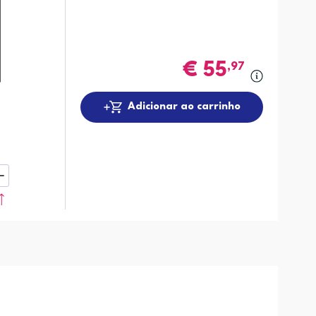
€
55
,97
Adicionar ao carrinho