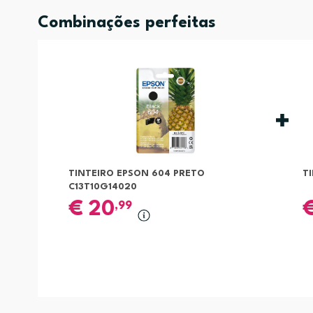
Combinações perfeitas
TINTEIRO EPSON 604 PRETO
T
C13T10G14020
€
20
,99