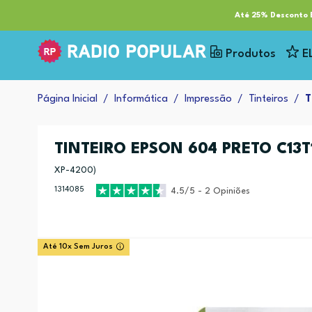
RP Tech
ESG & Sustentabilidade
Serviços
Cl
Até 25% Desconto E
Produtos
E
Página Inicial
Informática
Impressão
Tinteiros
T
TINTEIRO EPSON 604 PRETO C13
XP-4200)
1314085
4.5/5 - 2 Opiniões
Até 10x Sem Juros