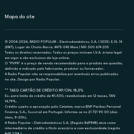
Mapa do site
© 2004-2026, RADIO POPULAR - Electrodomésticos, S.A. | SEDE: E.N. 14
(KM7), Lugar do Chiolo-Barca, 4475-045 Maia | NIF: 500 674 205
Todos os direitos reservados. Todos os preços incluem I.V.A. à taxa legal
em vigor e são exclusivos da loja online.
O "PVPR" é o preço de venda recomendado para o produto em questão,
definido e indicado pelo fabricante, produtor ou fornecedor.
A Radio Popular não se responsabiliza por eventuais erros publicados
no site. Design por Radio Popular.
** TAEG CARTÃO DE CRÉDITO RP/ON: 18,5%
Ex. para limite de crédito de €1.500, reembolsado em 12 meses, TAN
14,79%.
Crédito sujeito a aprovação pelo Cetelem, marca BNP Paribas Personal
Finance, S.A., Sucursal em Portugal. Informe-se no 21 721 90 00 (dias
úteis, 9-20h).
A Rádio Popular – Eletrodomésticos S.A. (Registo BdP848) atua como
intermediário de crédito a título acessório e com exclusividade (registo
BdP 2314.)