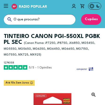
Cupões
TINTEIRO CANON PGI-550XL PGBK
PL SEC
(Canon Pixma: iP7250, iP8750, iX6850, MG5450,
MG5550, MG5650, MG6350, MG6450, MG6650, MG7150,
MG7550, MX725, MX925)
1274058
5/5 - 1 Opiniões
comparar
Até 10x Sem Juros