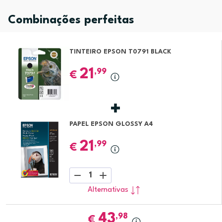
Combinações perfeitas
TINTEIRO EPSON T0791 BLACK
21
,99
€
PAPEL EPSON GLOSSY A4
21
,99
€
1
Alternativas
43
,98
€