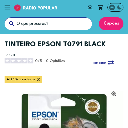
Cupões
TINTEIRO EPSON T0791 BLACK
F68211
0/5 - 0 Opiniões
comparar
Até 10x Sem Juros