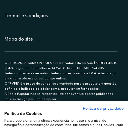
Termos e Condições
Mapa do site
© 2004-2026, RADIO POPULAR - Electrodomésticos, S.A. | SEDE: E.N. 14
(KM7), Lugar do Chiolo-Barca, 4475-045 Maia | NIF: 500 674 205
Todos os direitos reservados. Todos os preços incluem I.V.A. à taxa legal
em vigor e são exclusivos da loja online.
O "PVPR" é o preço de venda recomendado para o produto em questão,
definido e indicado pelo fabricante, produtor ou fornecedor.
A Radio Popular não se responsabiliza por eventuais erros publicados
no site. Design por Radio Popular.
Política de privacidade
** TAEG CARTÃO DE CRÉDITO RP/ON: 18,5%
Política de Cookies
Ex. para limite de crédito de €1.500, reembolsado em 12 meses, TAN
Para proporcionar uma ótima experiência no nosso site a nivel de
14,79%.
navegação e personalização de conteúdos, utilizamos alguns Cookies. Para
Crédito sujeito a aprovação pelo Cetelem, marca BNP Paribas Personal