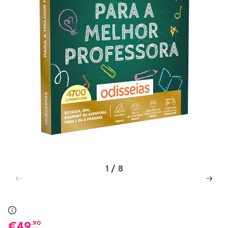
1
/
8
,90
49