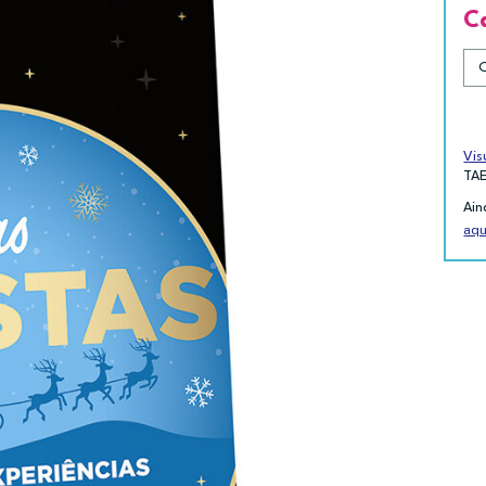
C
Vis
TA
Ain
aqu