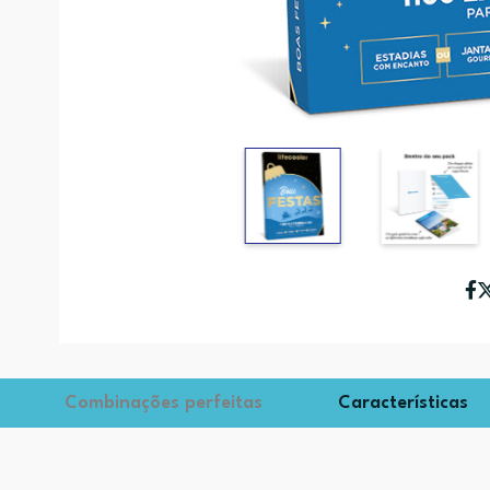
Combinações perfeitas
Características