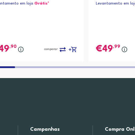
antamento em loja
Grátis*
Levantamento em lo
,90
,99
49
49
comparar
Campanhas
Compra Onl