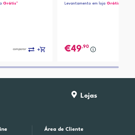
ja
Grátis*
Levantamento em loja
Grátis*
,90
49
comparar
Lojas
ine
Área de Cliente