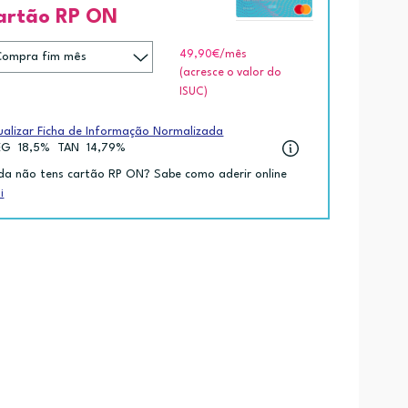
artão RP ON
49,90€
/mês
(acresce o valor do
ISUC)
ualizar Ficha de Informação Normalizada
EG
18,5%
TAN
14,79%
da não tens cartão RP ON? Sabe como aderir online
i