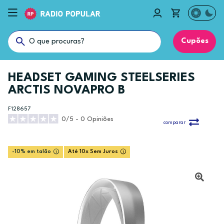
Cupões
HEADSET GAMING STEELSERIES
ARCTIS NOVAPRO B
F128657
0/5 - 0 Opiniões
comparar
-10% em talão
Até 10x Sem Juros