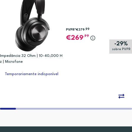
,99
PVPR*
€379
,99
269
-29%
sobre PVPR
Impedância 32 Ohm | 10-40,000 H
z | Microfone
Temporariamente indisponível