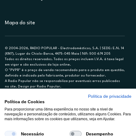
Mapa do site
© 2004-2026, RADIO POPULAR - Electrodomésticos, S.A. | SEDE: E.N. 14
(KM7), Lugar do Chiolo-Barca, 4475-045 Maia | NIF: 500 674 205
Todos os direitos reservados. Todos os preços incluem I.V.A. à taxa legal
em vigor e são exclusivos da loja online.
O "PVPR" é o preço de venda recomendado para o produto em questão,
definido e indicado pelo fabricante, produtor ou fornecedor.
A Radio Popular não se responsabiliza por eventuais erros publicados
no site. Design por Radio Popular.
Política de privacidade
** TAEG CARTÃO DE CRÉDITO RP/ON: 18,5%
Política de Cookies
Ex. para limite de crédito de €1.500, reembolsado em 12 meses, TAN
Para proporcionar uma ótima experiência no nosso site a nivel de
14,79%.
navegação e personalização de conteúdos, utilizamos alguns Cookies. Para
Crédito sujeito a aprovação pelo Cetelem, marca BNP Paribas Personal
mais informações sobre os cookies que utilizamos, veja em Ajustar.
Finance, S.A., Sucursal em Portugal. Informe-se no 21 721 90 00 (dias
úteis, 9-20h).
A Rádio Popular – Eletrodomésticos S.A. (Registo BdP848) atua como
Necessário
Desempenho