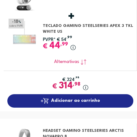
-18
%
TECLADO GAMING STEELSERIES APEX 3 TKL
sobre PVPR
WHITE US
,99
PVPR*
€
54
44
,99
€
Alternativas
,98
€
324
314
,98
€
Adicionar ao carrinho
HEADSET GAMING STEELSERIES ARCTIS
NOVAPRO B