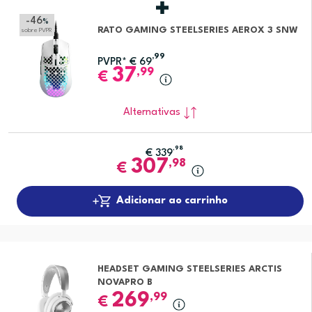
-46
%
RATO GAMING STEELSERIES AEROX 3 SNW
sobre PVPR
,99
PVPR*
€
69
37
,99
€
Alternativas
,98
€
339
307
,98
€
Adicionar ao carrinho
HEADSET GAMING STEELSERIES ARCTIS
NOVAPRO B
269
,99
€