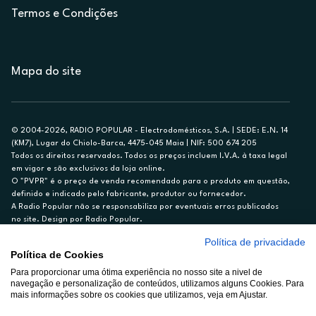
Termos e Condições
Mapa do site
© 2004-2026, RADIO POPULAR - Electrodomésticos, S.A. | SEDE: E.N. 14
(KM7), Lugar do Chiolo-Barca, 4475-045 Maia | NIF: 500 674 205
Todos os direitos reservados. Todos os preços incluem I.V.A. à taxa legal
em vigor e são exclusivos da loja online.
O "PVPR" é o preço de venda recomendado para o produto em questão,
definido e indicado pelo fabricante, produtor ou fornecedor.
A Radio Popular não se responsabiliza por eventuais erros publicados
no site. Design por Radio Popular.
Política de privacidade
** TAEG CARTÃO DE CRÉDITO RP/ON: 18,5%
Política de Cookies
Ex. para limite de crédito de €1.500, reembolsado em 12 meses, TAN
Para proporcionar uma ótima experiência no nosso site a nivel de
14,79%.
navegação e personalização de conteúdos, utilizamos alguns Cookies. Para
Crédito sujeito a aprovação pelo Cetelem, marca BNP Paribas Personal
mais informações sobre os cookies que utilizamos, veja em Ajustar.
Finance, S.A., Sucursal em Portugal. Informe-se no 21 721 90 00 (dias
úteis, 9-20h).