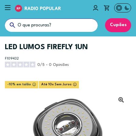
Cupões
LED LUMOS FIREFLY 1UN
F109432
0/5 - 0 Opiniões
-10% em talão
Até 10x Sem Juros