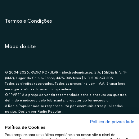
Termos e Condições
Mapa do site
© 2004-2026, RADIO POPULAR - Electrodomésticos, S.A. | SEDE: E.N. 14
(KM7), Lugar do Chiolo-Barca, 4475-045 Maia | NIF: 500 674 205
Todos os direitos reservados. Todos os preços incluem I.V.A. à taxa legal
em vigor e são exclusivos da loja online.
O "PVPR" é o preço de venda recomendado para o produto em questão,
definido e indicado pelo fabricante, produtor ou fornecedor.
A Radio Popular não se responsabiliza por eventuais erros publicados
no site. Design por Radio Popular.
Política de privacidade
** TAEG CARTÃO DE CRÉDITO RP/ON: 18,5%
Política de Cookies
Ex. para limite de crédito de €1.500, reembolsado em 12 meses, TAN
Para proporcionar uma ótima experiência no nosso site a nivel de
14,79%.