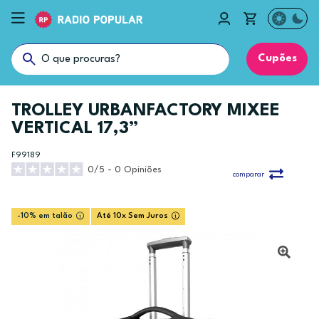
Cupões
TROLLEY URBANFACTORY MIXEE
VERTICAL 17,3”
F99189
0/5 - 0 Opiniões
comparar
-10% em talão
Até 10x Sem Juros