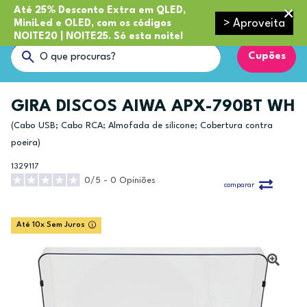
Até 25% Desconto Extra em QLED,
> Aproveita
MiniLed e OLED, com os códigos
NOITE20 | NOITE25. Só esta noite!
Cupões
GIRA DISCOS AIWA APX-790BT WH
(Cabo USB; Cabo RCA; Almofada de silicone; Cobertura contra
poeira)
1329117
0/5 - 0 Opiniões
comparar
Até 10x Sem Juros