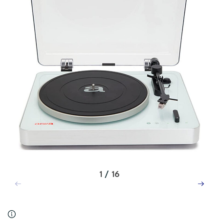
1
/
16