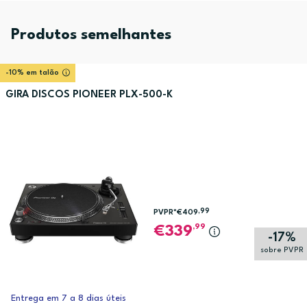
Produtos semelhantes
-10% em talão
GIRA DISCOS PIONEER PLX-500-K
,99
PVPR*
€409
,99
339
-17%
sobre PVPR
Entrega em 7 a 8 dias úteis