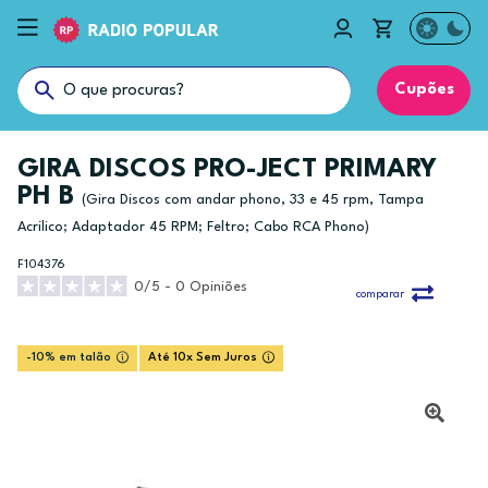
Cupões
GIRA DISCOS PRO-JECT PRIMARY
PH B
(Gira Discos com andar phono, 33 e 45 rpm, Tampa
Acrilico; Adaptador 45 RPM; Feltro; Cabo RCA Phono)
F104376
0/5 - 0 Opiniões
comparar
-10% em talão
Até 10x Sem Juros