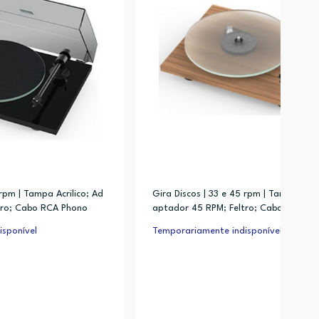
 rpm | Tampa Acrilico; Ad
Gira Discos | 33 e 45 rpm | Tampa Acril
tro; Cabo RCA Phono
aptador 45 RPM; Feltro; Cabo RCA Ph
sponível
Temporariamente indisponível