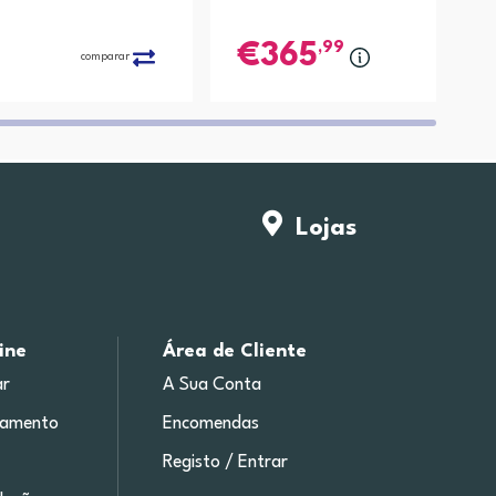
,99
365
comparar
compa
Lojas
ine
Área de Cliente
r
A Sua Conta
gamento
Encomendas
Registo / Entrar