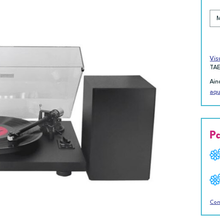
Vis
TA
Ain
aqu
P
Con