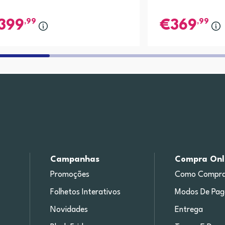
,99
,99
399
369
Campanhas
Compra Onl
Promoções
Como Compra
Folhetos Interativos
Modos De Pa
Novidades
Entrega