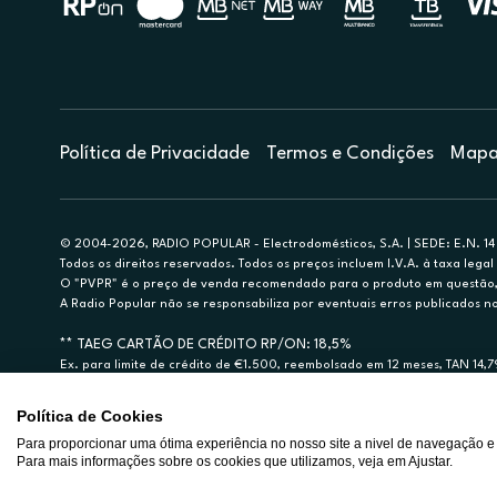
Política de Privacidade
Termos e Condições
Mapa 
© 2004-2026, RADIO POPULAR - Electrodomésticos, S.A. | SEDE: E.N. 14 
Todos os direitos reservados. Todos os preços incluem I.V.A. à taxa legal 
O "PVPR" é o preço de venda recomendado para o produto em questão, d
A Radio Popular não se responsabiliza por eventuais erros publicados no
** TAEG CARTÃO DE CRÉDITO RP/ON: 18,5%
Ex. para limite de crédito de €1.500, reembolsado em 12 meses, TAN 14,
Crédito sujeito a aprovação pelo Cetelem, marca BNP Paribas Personal Fi
A Rádio Popular – Eletrodomésticos S.A. (Registo BdP848) atua como inter
Política de Cookies
Para proporcionar uma ótima experiência no nosso site a nivel de navegação e
Para mais informações sobre os cookies que utilizamos, veja em Ajustar.