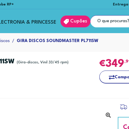
ube RP+
Entrega
Cupões
LECTRONIA & PRINCESSE
iscos
GIRA DISCOS SOUNDMASTER PL711SW
711SW
349
,
(Gira-discos, Vinil 33/45 rpm)
Compa
C