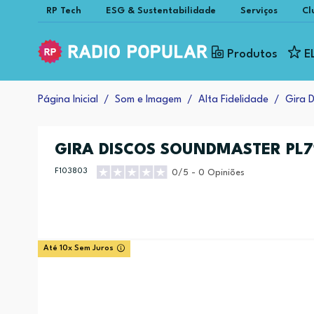
RP Tech
ESG & Sustentabilidade
Serviços
Cl
Produtos
E
Página Inicial
Som e Imagem
Alta Fidelidade
Gira D
GIRA DISCOS SOUNDMASTER PL
F103803
0/5 - 0 Opiniões
Até 10x Sem Juros