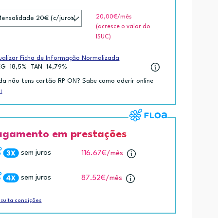
20,00€
/mês
(acresce o valor do
ISUC)
ualizar Ficha de Informação Normalizada
EG
18,5%
TAN
14,79%
da não tens cartão RP ON? Sabe como aderir online
i
agamento em prestações
sem juros
116.67€
/mês
sem juros
87.52€
/mês
sulta condições