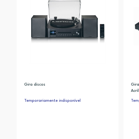
Gira discos
Gira
Acri
Pho
Temporariamente indisponível
Temp