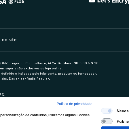
do site
(KM7), Lugar do Chiolo-Barca, 4475-045 Maia | NIF: 500 674 205
em vigor e são exclusivos da loja online.
efinido e indicado pelo fabricante, produtor ou fornecedor.
 site. Design por Radio Popular.
79%.
nance, S.A., Sucursal em Portugal. Informe-se no 21 721 90 00 (dias úteis, 9-20h)
Política de privacidade
mediário de crédito a título acessório e com exclusividade (registo BdP 2314.)
Neces
 personalização de conteúdos, utilizamos alguns Cookies.
Publi