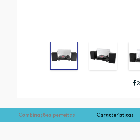
Combinações perfeitas
Características