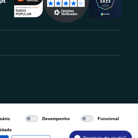
.
sário
Desempenho
Funcional
cidade