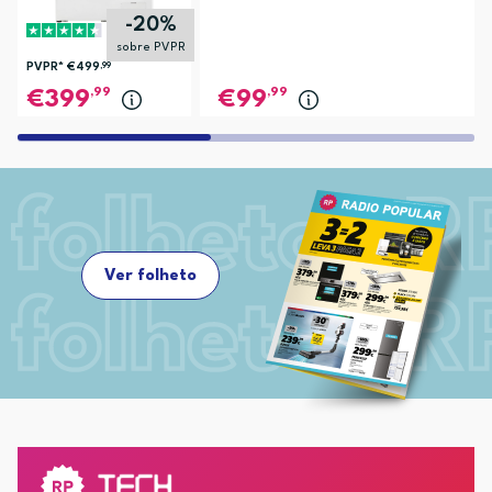
-20%
sobre PVPR
PVPR*
€499
,99
,99
,99
399
99
Ver folheto