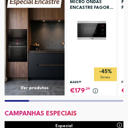
MICRO ONDAS
PL
ENCASTRE FAGOR
FA
3MWB-25BEGX
-45%
Direto
€325
,99
PVP
Ver produtos
,29
179
CAMPANHAS ESPECIAIS
Especial