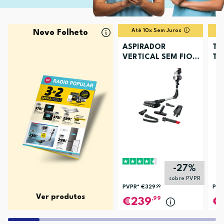
Até 10x Sem Juros
Novo Folheto
ASPIRADOR
TV
VERTICAL SEM FIOS
TU
BOSCH BCS711XXL
-27%
sobre PVPR
PVPR*
€329
,99
PVP
Ver produtos
,99
239