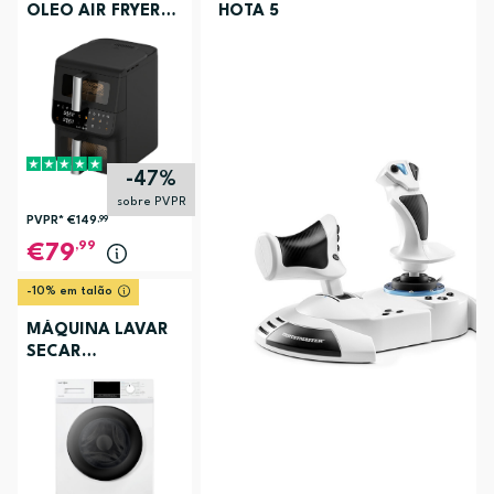
OLEO AIR FRYER
HOTA 5
ELECTRONIA
TOWERCHEF
-47%
sobre PVPR
PVPR*
€149
,99
,99
79
-10% em talão
MÁQUINA LAVAR
SECAR
ELECTRONIA
EC3107BR