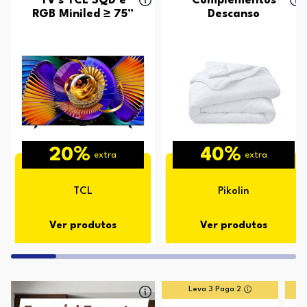
TV's TCL SQD e
Complementos
RGB Miniled ≥ 75”
Descanso
20%
40%
extra
extra
TCL
Pikolin
Ver produtos
Ver produtos
Leva 3 Paga 2