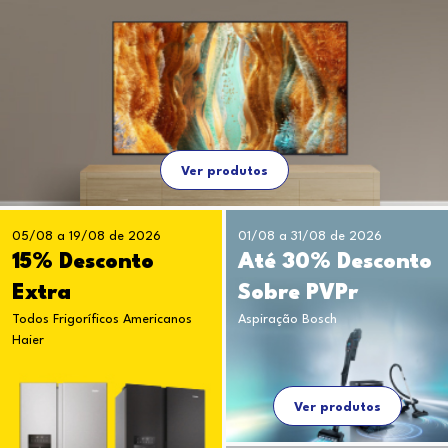
Ver produtos
05/08 a 19/08 de 2026
01/08 a 31/08 de 2026
15% Desconto
Até 30% Desconto
Extra
Sobre PVPr
Todos Frigoríficos Americanos
Aspiração Bosch
Haier
Ver produtos