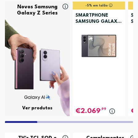
-5% em talão
Novos Samsung
Galaxy Z Series
SMARTPHONE
SM
SAMSUNG GALAXY
SA
Z FOLD8 256GB
Z 
GRAFITE
LA
Ver produtos
,99
2.069