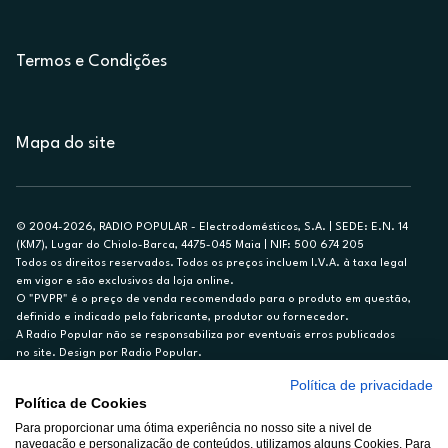
Termos e Condições
Mapa do site
© 2004-2026, RADIO POPULAR - Electrodomésticos, S.A. | SEDE: E.N. 14
(KM7), Lugar do Chiolo-Barca, 4475-045 Maia | NIF: 500 674 205
Todos os direitos reservados. Todos os preços incluem I.V.A. à taxa legal
em vigor e são exclusivos da loja online.
O "PVPR" é o preço de venda recomendado para o produto em questão,
definido e indicado pelo fabricante, produtor ou fornecedor.
A Radio Popular não se responsabiliza por eventuais erros publicados
no site. Design por Radio Popular.
Política de privacidade
** TAEG CARTÃO DE CRÉDITO RP/ON: 18,5%
Política de Cookies
Ex. para limite de crédito de €1.500, reembolsado em 12 meses, TAN
14,79%.
Para proporcionar uma ótima experiência no nosso site a nivel de
navegação e personalização de conteúdos, utilizamos alguns Cookies. Para
Crédito sujeito a aprovação pelo Cetelem, marca BNP Paribas Personal