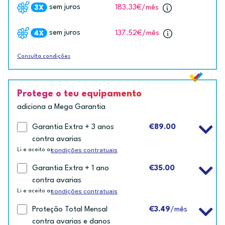
sem juros
183.33€
/mês
sem juros
137.52€
/mês
Consulta condições
Protege o teu equipamento
adiciona a Mega Garantia
Garantia Extra + 3 anos
€89.00
contra avarias
condições contratuais
Li e aceito as
Garantia Extra + 1 ano
€35.00
contra avarias
condições contratuais
Li e aceito as
Proteção Total Mensal
€3.49
/mês
contra avarias e danos