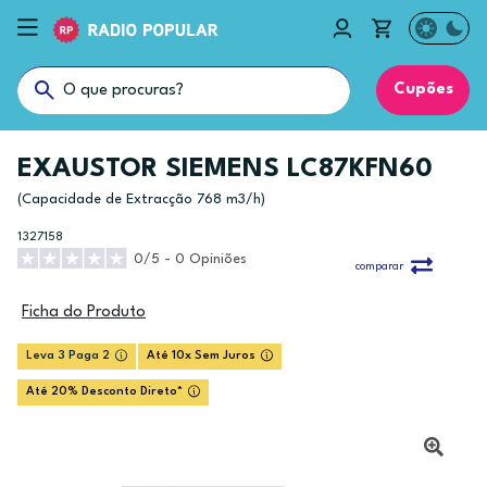
Cupões
EXAUSTOR SIEMENS LC87KFN60
(Capacidade de Extracção 768 m3/h)
1327158
0/5 - 0 Opiniões
comparar
Ficha do Produto
Leva 3 Paga 2
Até 10x Sem Juros
Até 20% Desconto Direto*