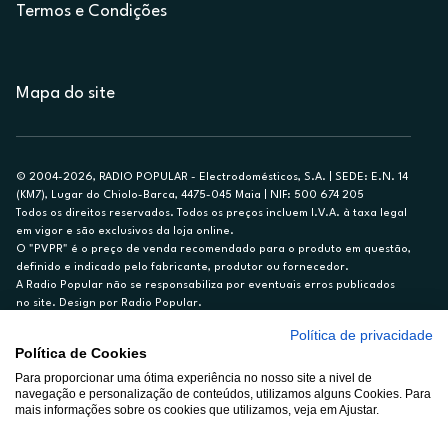
Termos e Condições
Mapa do site
© 2004-2026, RADIO POPULAR - Electrodomésticos, S.A. | SEDE: E.N. 14
(KM7), Lugar do Chiolo-Barca, 4475-045 Maia | NIF: 500 674 205
Todos os direitos reservados. Todos os preços incluem I.V.A. à taxa legal
em vigor e são exclusivos da loja online.
O "PVPR" é o preço de venda recomendado para o produto em questão,
definido e indicado pelo fabricante, produtor ou fornecedor.
A Radio Popular não se responsabiliza por eventuais erros publicados
no site. Design por Radio Popular.
Política de privacidade
** TAEG CARTÃO DE CRÉDITO RP/ON: 18,5%
Política de Cookies
Ex. para limite de crédito de €1.500, reembolsado em 12 meses, TAN
Para proporcionar uma ótima experiência no nosso site a nivel de
14,79%.
navegação e personalização de conteúdos, utilizamos alguns Cookies. Para
Crédito sujeito a aprovação pelo Cetelem, marca BNP Paribas Personal
mais informações sobre os cookies que utilizamos, veja em Ajustar.
Finance, S.A., Sucursal em Portugal. Informe-se no 21 721 90 00 (dias
úteis, 9-20h).