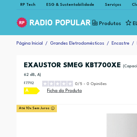
RP Tech
ESG & Sustentabilidade
Serviços
Cl
Produtos
E
Página Inicial
Grandes Eletrodomésticos
Encastre
EXAUSTOR SMEG KBT700XE
(Capaci
62 dB, A)
F77112
0/5 - 0 Opiniões
A
Ficha do Produto
Até 10x Sem Juros