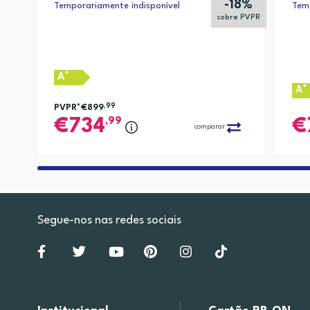
-18%
Temporariamente indisponível
Temp
sobre PVPR
+
A
+
A
PVPR*
€899
,99
,99
734
comparar
Segue-nos nas redes sociais