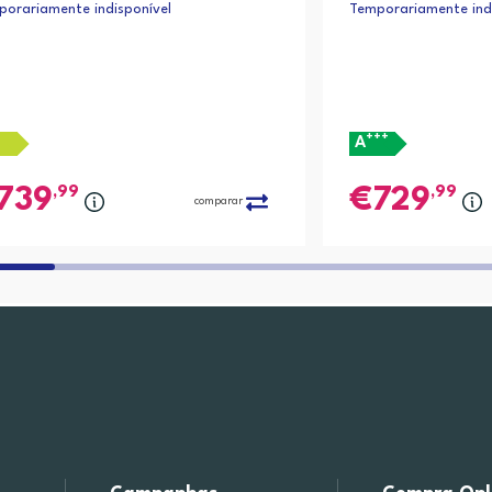
orariamente indisponível
Temporariamente indi
+++
A
,99
,99
739
729
comparar