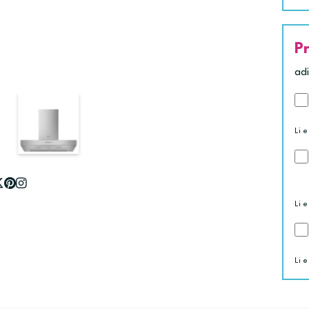
P
ad
Li e
Li e
Li e