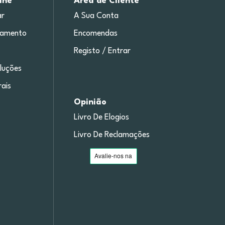
ine
Área de Cliente
r
A Sua Conta
gamento
Encomendas
Registo / Entrar
luções
ais
Opinião
Livro De Elogios
Livro De Reclamações