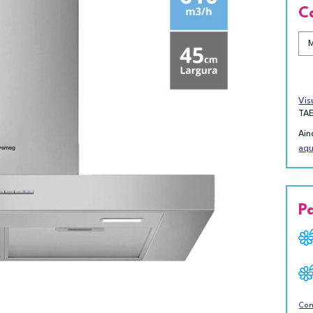
C
Vis
TA
Ain
aqu
P
Con