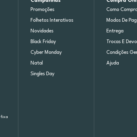
Campanhas
Compra Onl
Promoções
Como Compra
Folhetos Interativos
Modos De Pa
Novidades
Entrega
Black Friday
Trocas E Devo
Cyber Monday
Condições Ger
Natal
Ajuda
Singles Day
fixa