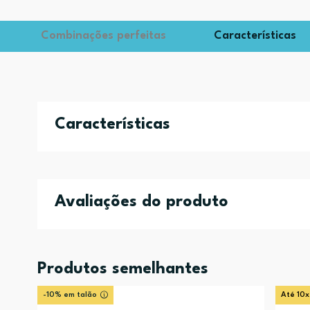
Combinações perfeitas
Características
Características
Avaliações do produto
Produtos semelhantes
-10% em talão
Até 10x