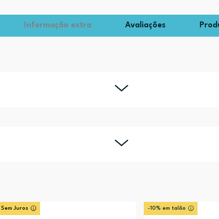
Informação extra
Avaliações
Prod
 Sem Juros
-10% em talão