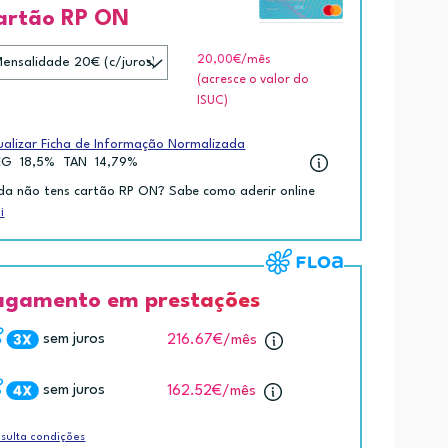
artão RP ON
20,00€
/mês
(acresce o valor do
ISUC)
ualizar Ficha de Informação Normalizada
EG
18,5%
TAN
14,79%
da não tens cartão RP ON? Sabe como aderir online
i
agamento em prestações
sem juros
216.67€
/mês
sem juros
162.52€
/mês
sulta condições