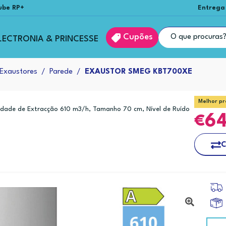
ube RP+
Entrega
Cupões
LECTRONIA & PRINCESSE
Exaustores
Parede
EXAUSTOR SMEG KBT700XE
Melhor pr
dade de Extracção 610 m3/h, Tamanho 70 cm, Nível de Ruído
6
C