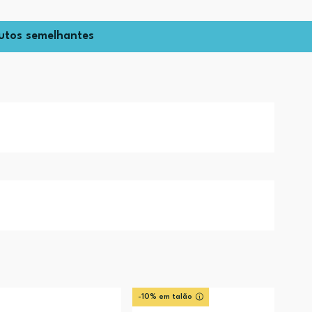
utos semelhantes
-10% em talão