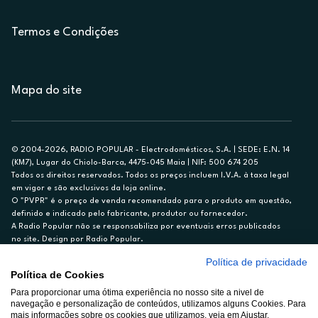
Termos e Condições
Mapa do site
© 2004-2026, RADIO POPULAR - Electrodomésticos, S.A. | SEDE: E.N. 14
(KM7), Lugar do Chiolo-Barca, 4475-045 Maia | NIF: 500 674 205
Todos os direitos reservados. Todos os preços incluem I.V.A. à taxa legal
em vigor e são exclusivos da loja online.
O "PVPR" é o preço de venda recomendado para o produto em questão,
definido e indicado pelo fabricante, produtor ou fornecedor.
A Radio Popular não se responsabiliza por eventuais erros publicados
no site. Design por Radio Popular.
Política de privacidade
** TAEG CARTÃO DE CRÉDITO RP/ON: 18,5%
Política de Cookies
Ex. para limite de crédito de €1.500, reembolsado em 12 meses, TAN
14,79%.
Para proporcionar uma ótima experiência no nosso site a nivel de
navegação e personalização de conteúdos, utilizamos alguns Cookies. Para
Crédito sujeito a aprovação pelo Cetelem, marca BNP Paribas Personal
mais informações sobre os cookies que utilizamos, veja em Ajustar.
Finance, S.A., Sucursal em Portugal. Informe-se no 21 721 90 00 (dias