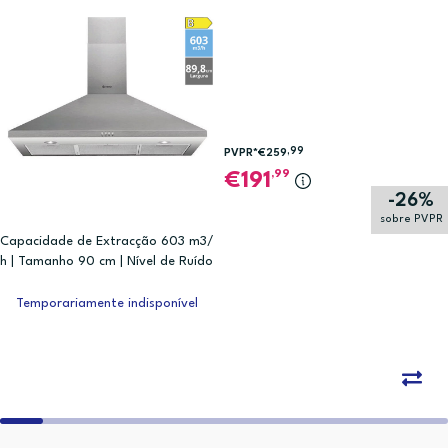
,99
PVPR*
€259
,99
191
-26%
sobre PVPR
Capacidade de Extracção 603 m3/
h | Tamanho 90 cm | Nível de Ruído
66 dB | B
Temporariamente indisponível