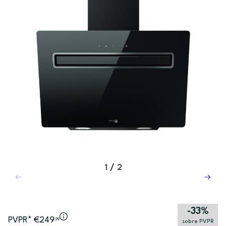
1
/
2
-33%
PVPR* €249
,99
sobre PVPR