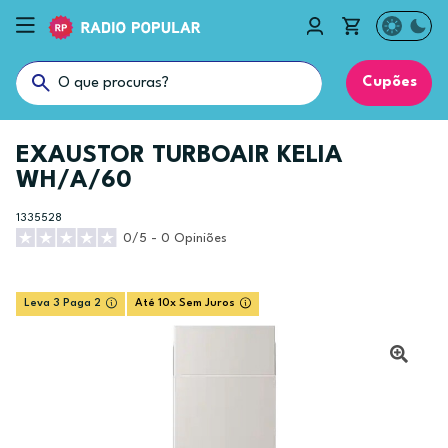
Cupões
EXAUSTOR TURBOAIR KELIA
WH/A/60
1335528
0/5 - 0 Opiniões
Leva 3 Paga 2
Até 10x Sem Juros