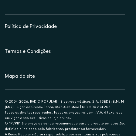
Política de Privacidade
Termos e Condições
Mapa do site
© 2004-2026, RADIO POPULAR - Electrodomésticos, S.A. | SEDE: E.N. 14
(KM7), Lugar do Chiolo-Barca, 4475-045 Maia | NIF: 500 674 205
Todos os direitos reservados. Todos os preços incluem I.V.A. à taxa legal
em vigor e são exclusivos da loja online.
O "PVPR" é o preço de venda recomendado para o produto em questão,
definido e indicado pelo fabricante, produtor ou fornecedor.
A Radio Popular não se responsabiliza por eventuais erros publicados