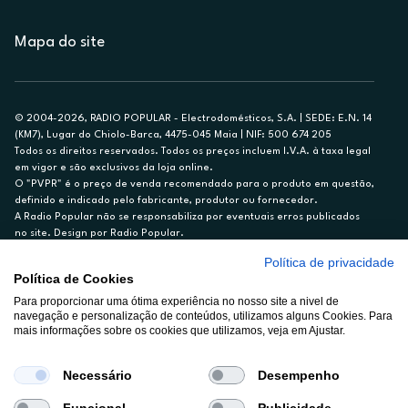
Mapa do site
© 2004-2026, RADIO POPULAR - Electrodomésticos, S.A. | SEDE: E.N. 14
(KM7), Lugar do Chiolo-Barca, 4475-045 Maia | NIF: 500 674 205
Todos os direitos reservados. Todos os preços incluem I.V.A. à taxa legal
em vigor e são exclusivos da loja online.
O "PVPR" é o preço de venda recomendado para o produto em questão,
definido e indicado pelo fabricante, produtor ou fornecedor.
A Radio Popular não se responsabiliza por eventuais erros publicados
no site. Design por Radio Popular.
Política de privacidade
** TAEG CARTÃO DE CRÉDITO RP/ON: 18,5%
Política de Cookies
Ex. para limite de crédito de €1.500, reembolsado em 12 meses, TAN
Para proporcionar uma ótima experiência no nosso site a nivel de
14,79%.
navegação e personalização de conteúdos, utilizamos alguns Cookies. Para
Crédito sujeito a aprovação pelo Cetelem, marca BNP Paribas Personal
mais informações sobre os cookies que utilizamos, veja em Ajustar.
Finance, S.A., Sucursal em Portugal. Informe-se no 21 721 90 00 (dias
úteis, 9-20h).
A Rádio Popular – Eletrodomésticos S.A. (Registo BdP848) atua como
Necessário
Desempenho
intermediário de crédito a título acessório e com exclusividade (registo
BdP 2314.)