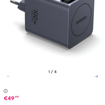
1
/
4
,99
49