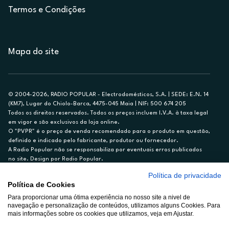
Termos e Condições
Mapa do site
© 2004-2026, RADIO POPULAR - Electrodomésticos, S.A. | SEDE: E.N. 14
(KM7), Lugar do Chiolo-Barca, 4475-045 Maia | NIF: 500 674 205
Todos os direitos reservados. Todos os preços incluem I.V.A. à taxa legal
em vigor e são exclusivos da loja online.
O "PVPR" é o preço de venda recomendado para o produto em questão,
definido e indicado pelo fabricante, produtor ou fornecedor.
A Radio Popular não se responsabiliza por eventuais erros publicados
no site. Design por Radio Popular.
Política de privacidade
** TAEG CARTÃO DE CRÉDITO RP/ON: 18,5%
Política de Cookies
Ex. para limite de crédito de €1.500, reembolsado em 12 meses, TAN
Para proporcionar uma ótima experiência no nosso site a nivel de
14,79%.
navegação e personalização de conteúdos, utilizamos alguns Cookies. Para
Crédito sujeito a aprovação pelo Cetelem, marca BNP Paribas Personal
mais informações sobre os cookies que utilizamos, veja em Ajustar.
Finance, S.A., Sucursal em Portugal. Informe-se no 21 721 90 00 (dias
úteis, 9-20h).