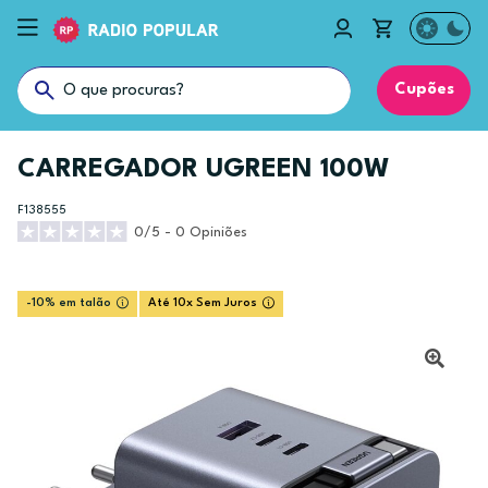
Cupões
CARREGADOR UGREEN 100W
F138555
0/5 - 0 Opiniões
-10% em talão
Até 10x Sem Juros