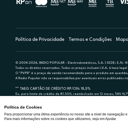
Política de Privacidade
Termos e Condições
Mapa 
© 2004-2026, RADIO POPULAR - Electrodomésticos, S.A. | SEDE: E.N. 14 
Todos os direitos reservados. Todos os preços incluem I.V.A. à taxa legal 
O "PVPR" é o preço de venda recomendado para o produto em questão, d
A Radio Popular não se responsabiliza por eventuais erros publicados no
** TAEG CARTÃO DE CRÉDITO RP/ON: 18,5%
Ex. para limite de crédito de €1.500, reembolsado em 12 meses, TAN 14,
Crédito sujeito a aprovação pelo Cetelem, marca BNP Paribas Personal Fi
A Rádio Popular – Eletrodomésticos S.A. (Registo BdP848) atua como inter
Política de Cookies
Para proporcionar uma ótima experiência no nosso site a nivel de navegação e
Para mais informações sobre os cookies que utilizamos, veja em Ajustar.