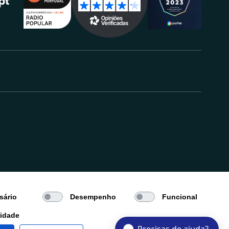
.
sário
Desempenho
Funcional
cidade