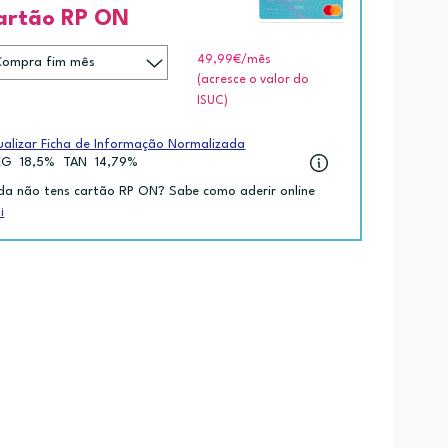
artão RP ON
49,99€
/mês
(acresce o valor do
ISUC)
ualizar Ficha de Informação Normalizada
EG
18,5%
TAN
14,79%
da não tens cartão RP ON? Sabe como aderir online
i