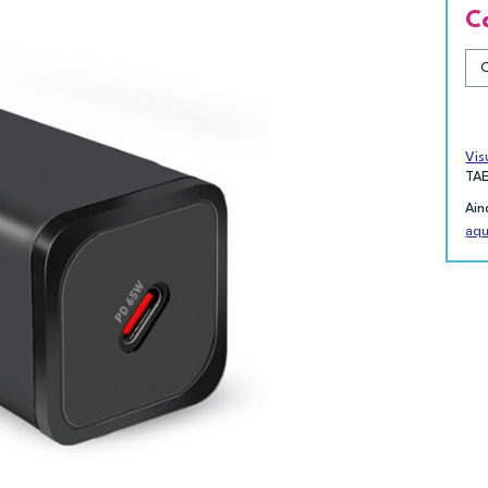
C
Vis
TA
Ain
aqu