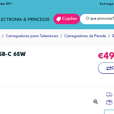
ube RP+
Entrega
Cupões
LECTRONIA & PRINCESSE
Carregadores para Telemóveis
Carregadores de Parede
SB-C 65W
4
C