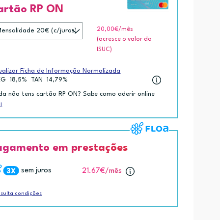
artão RP ON
20,00€
/mês
(acresce o valor do
ISUC)
ualizar Ficha de Informação Normalizada
EG
18,5%
TAN
14,79%
da não tens cartão RP ON? Sabe como aderir online
i
agamento em prestações
sem juros
21.67€
/mês
sulta condições