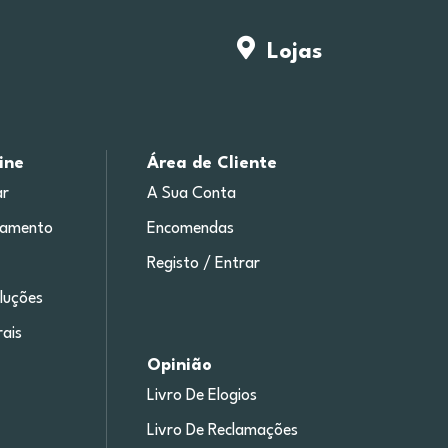
Lojas
ine
Área de Cliente
r
A Sua Conta
gamento
Encomendas
Registo / Entrar
luções
ais
Opinião
Livro De Elogios
Livro De Reclamações