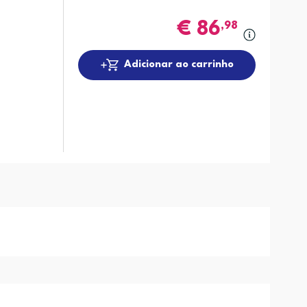
€
86
,98
Adicionar ao carrinho