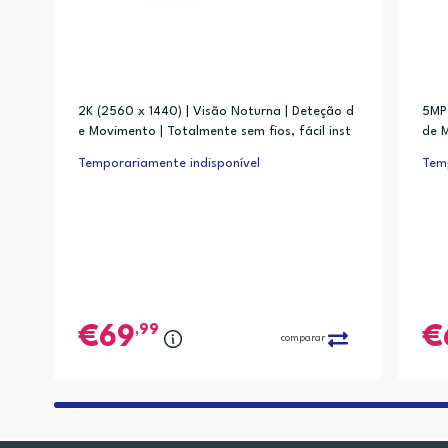
2K (2560 x 1440) | Visão Noturna | Deteção d
5MP 
e Movimento | Totalmente sem fios, fácil inst
de M
alação, visualização em tempo real via app
a, f
Temporariamente indisponível
Temp
,99
69
comparar