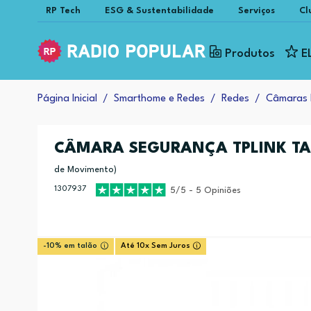
RP Tech
ESG & Sustentabilidade
Serviços
Cl
Produtos
E
Página Inicial
Smarthome e Redes
Redes
Câmaras 
CÂMARA SEGURANÇA TPLINK T
de Movimento)
1307937
5/5 - 5 Opiniões
-10% em talão
Até 10x Sem Juros