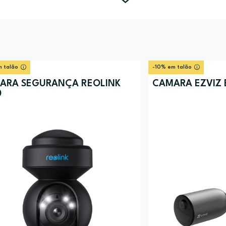
 talão
-10% em talão
ARA SEGURANÇA REOLINK
CÂMARA EZVIZ E
0