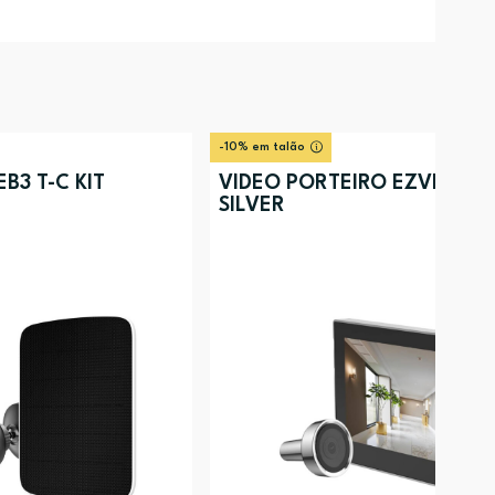
-10% em talão
B3 T-C KIT
VÍDEO PORTEIRO EZVIZ HP2
SILVER