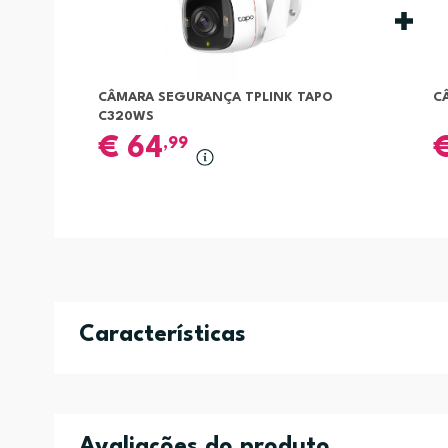
CÂMARA SEGURANÇA TPLINK TAPO
C
C320WS
€
64
,99
Características
Avaliações do produto