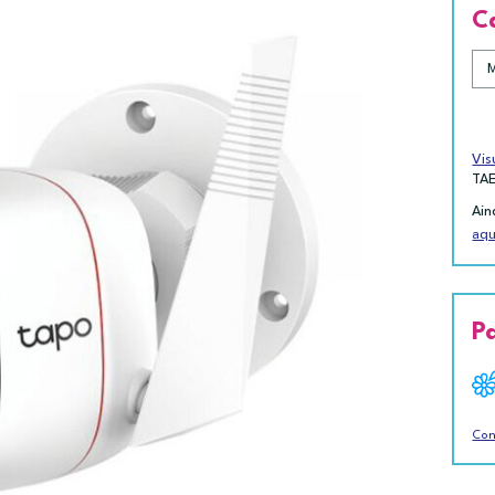
C
Vis
TA
Ain
aqu
P
Con