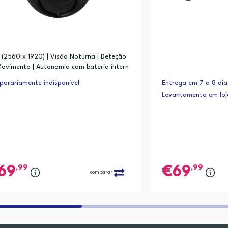
(2560 x 1920) | Visão Noturna | Deteção
ovimento | Autonomia com bateria intern
ácil instalação sem fios
orariamente indisponível
Entrega em 7 a 8 dia
Levantamento em lo
,99
,99
69
69
comparar