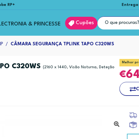
ube RP+
Entrega
Cupões
LECTRONIA & PRINCESSE
IP
CÂMARA SEGURANÇA TPLINK TAPO C320WS
Melhor pr
APO C320WS
(2160 x 1440, Visão Noturna, Deteção
6
C