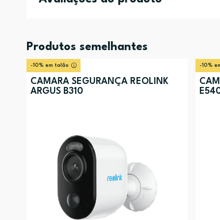
Produtos semelhantes
-10% em talão
-10% em
CÂMARA SEGURANÇA REOLINK
CÂM
ARGUS B310
E54