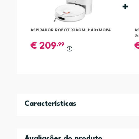
ASPIRADOR ROBOT XIAOMI H40+MOPA
A
G
€
209
,99
Características
Avaliações do produto