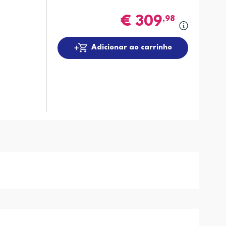
€
309
,98
Adicionar ao carrinho