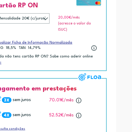
artão RP ON
20,00€
/mês
(acresce o valor do
ISUC)
ualizar Ficha de Informação Normalizada
EG
18,5%
TAN
14,79%
da não tens cartão RP ON? Sabe como aderir online
i
agamento em prestações
sem juros
70.01€
/mês
sem juros
52.52€
/mês
sulta condições