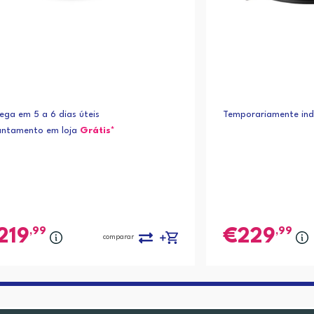
ega em 5 a 6 dias úteis
Temporariamente indi
antamento em loja
Grátis*
,99
,99
219
229
comparar