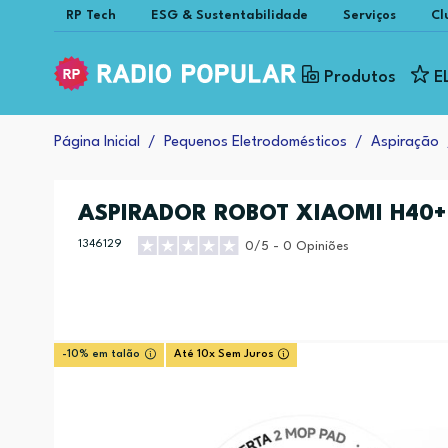
RP Tech
ESG & Sustentabilidade
Serviços
Cl
Produtos
E
Página Inicial
Pequenos Eletrodomésticos
Aspiração
ASPIRADOR ROBOT XIAOMI H40
1346129
0/5 - 0 Opiniões
-10% em talão
Até 10x Sem Juros