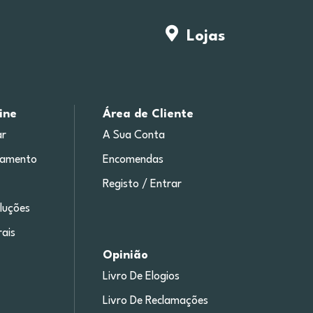
Lojas
ine
Área de Cliente
r
A Sua Conta
gamento
Encomendas
Registo / Entrar
luções
ais
Opinião
Livro De Elogios
Livro De Reclamações