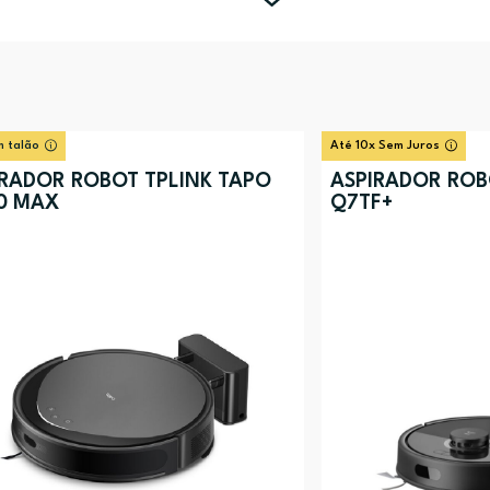
 talão
Até 10x Sem Juros
IRADOR ROBOT TPLINK TAPO
ASPIRADOR RO
0 MAX
Q7TF+