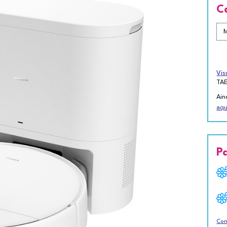
C
Vis
TA
Ain
aqu
P
Con