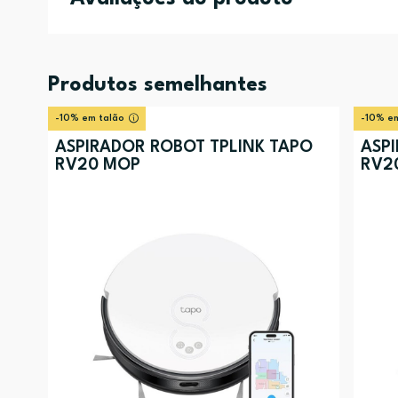
Produtos semelhantes
-10% em talão
-10% em
ASPIRADOR ROBOT TPLINK TAPO
ASP
RV20 MOP
RV2