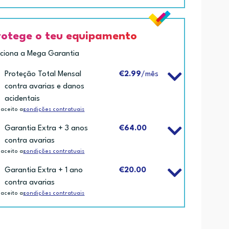
rotege o teu equipamento
iciona a Mega Garantia
Proteção Total Mensal
€2.99
/mês
contra avarias e danos
acidentais
 aceito as
condições contratuais
Garantia Extra + 3 anos
€64.00
contra avarias
 aceito as
condições contratuais
Garantia Extra + 1 ano
€20.00
contra avarias
 aceito as
condições contratuais