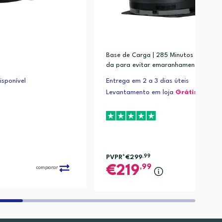
Base de Carga | 285 Minutos | Escova 
da para evitar emaranhamento de pel
belos; Escova lateral extensivel para m
sponível
Entrega em 2 a 3 dias úteis
mpeza de cantos; Sensor incorporado
Levantamento em loja
Grátis*
as carpets;
PVPR*
€299
,99
,99
219
comparar