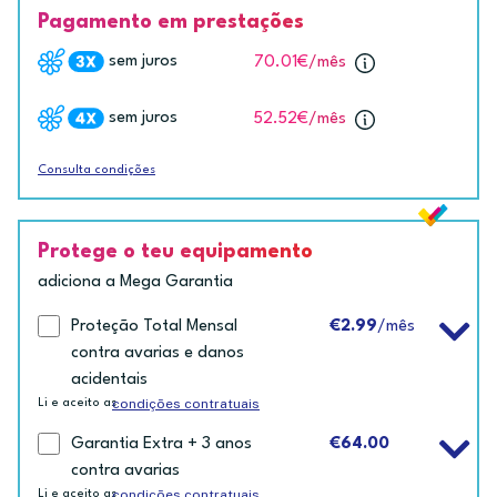
Pagamento em prestações
sem juros
70.01€
/mês
sem juros
52.52€
/mês
Consulta condições
Protege o teu equipamento
adiciona a Mega Garantia
Proteção Total Mensal
€2.99
/mês
contra avarias e danos
acidentais
condições contratuais
Li e aceito as
Garantia Extra + 3 anos
€64.00
contra avarias
condições contratuais
Li e aceito as