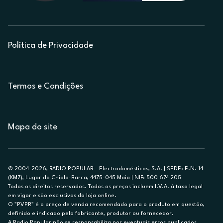
Política de Privacidade
Termos e Condições
Mapa do site
© 2004-2026, RADIO POPULAR - Electrodomésticos, S.A. | SEDE: E.N. 14
(KM7), Lugar do Chiolo-Barca, 4475-045 Maia | NIF: 500 674 205
Todos os direitos reservados. Todos os preços incluem I.V.A. à taxa legal
em vigor e são exclusivos da loja online.
O "PVPR" é o preço de venda recomendado para o produto em questão,
definido e indicado pelo fabricante, produtor ou fornecedor.
A Radio Popular não se responsabiliza por eventuais erros publicados