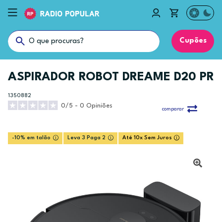
Cupões
ASPIRADOR ROBOT DREAME D20 PR
1350882
0/5 - 0 Opiniões
comparar
-10% em talão
Leva 3 Paga 2
Até 10x Sem Juros