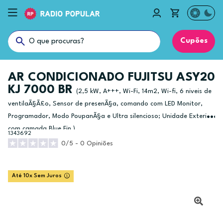
Cupões
AR CONDICIONADO FUJITSU ASY20
KJ 7000 BR
(2,5 kW, A+++, Wi-Fi, 14m2, Wi-fi, 6 niveis de
ventilaÃ§Ã£o, Sensor de presenÃ§a, comando com LED Monitor,
Programador, Modo PoupanÃ§a e Ultra silencioso; Unidade Exterior
com camada Blue Fin.)
1343692
0/5 - 0 Opiniões
Até 10x Sem Juros