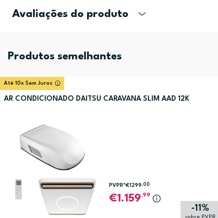
Avaliações do produto
Produtos semelhantes
Até 10x Sem Juros
AR CONDICIONADO DAITSU CARAVANA SLIM AAD 12K
,00
PVPR*
€1299
,99
1.159
-11%
sobre PVPR