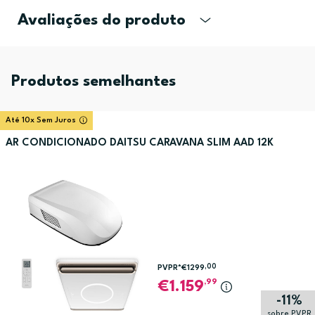
Avaliações do produto
Produtos semelhantes
Até 10x Sem Juros
AR CONDICIONADO DAITSU CARAVANA SLIM AAD 12K
,00
PVPR*
€1299
,99
1.159
-11%
sobre PVPR