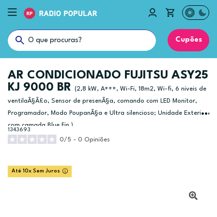
Cupões
AR CONDICIONADO FUJITSU ASY25
KJ 9000 BR
(2,8 kW, A+++, Wi-Fi, 18m2, Wi-fi, 6 niveis de
ventilaÃ§Ã£o, Sensor de presenÃ§a, comando com LED Monitor,
Programador, Modo PoupanÃ§a e Ultra silencioso; Unidade Exterior
com camada Blue Fin.)
1343693
0/5 - 0 Opiniões
Até 10x Sem Juros