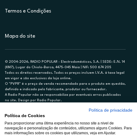
Termos e Condições
Mapa do site
© 2004-2026, RADIO POPULAR - Electrodomésticos, S.A. | SEDE: E.N. 14
(KM7), Lugar do Chiolo-Barca, 4475-045 Maia | NIF: 500 674 205
Todos os direitos reservados. Todos os preços incluem I.V.A. à taxa legal
em vigor e são exclusivos da loja online.
O "PVPR" é o preço de venda recomendado para o produto em questão,
definido e indicado pelo fabricante, produtor ou fornecedor.
A Radio Popular não se responsabiliza por eventuais erros publicados
no site. Design por Radio Popular.
Política de privacidade
** TAEG CARTÃO DE CRÉDITO RP/ON: 18,5%
Política de Cookies
Ex. para limite de crédito de €1.500, reembolsado em 12 meses, TAN
14,79%.
Para proporcionar uma ótima experiência no nosso site a nivel de
navegação e personalização de conteúdos, utilizamos alguns Cookies. Para
Crédito sujeito a aprovação pelo Cetelem, marca BNP Paribas Personal
mais informações sobre os cookies que utilizamos, veja em Ajustar.
Finance, S.A., Sucursal em Portugal. Informe-se no 21 721 90 00 (dias