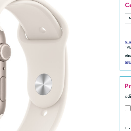
C
Vis
TA
Ain
aqu
P
ad
Li e