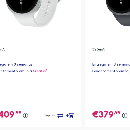
mAh
325mAh
rega em 3 semanas
Entrega em 3 seman
antamento em loja
Grátis*
Levantamento em lo
,99
,99
409
379
comparar