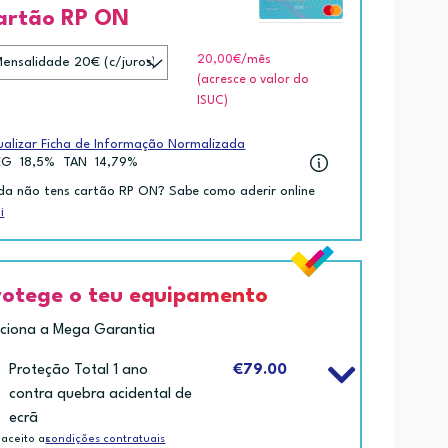
artão RP ON
20,00€
/mês
(acresce o valor do
ISUC)
ualizar Ficha de Informação Normalizada
EG
18,5%
TAN
14,79%
da não tens cartão RP ON? Sabe como aderir online
i
rotege o teu equipamento
iciona a Mega Garantia
Proteção Total 1 ano
€79.00
contra quebra acidental de
ecrã
 aceito as
condições contratuais