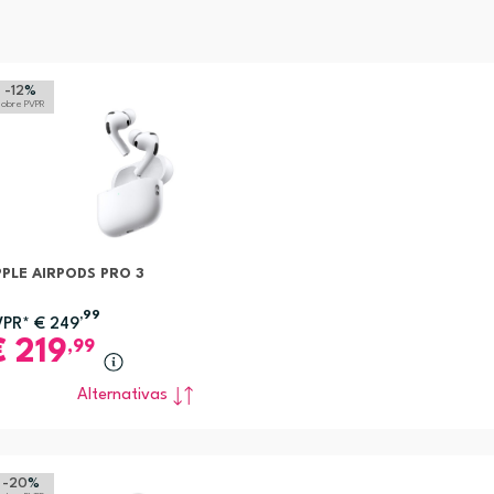
-12
%
sobre PVPR
PLE AIRPODS PRO 3
,99
VPR*
€
249
€
219
,99
Alternativas
-20
%