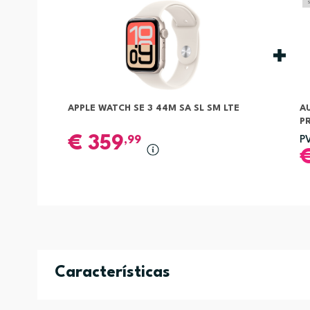
APPLE WATCH SE 3 44M SA SL SM LTE
A
P
€
359
,99
P
Características