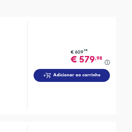
,98
€
609
€
579
,98
Adicionar ao carrinho