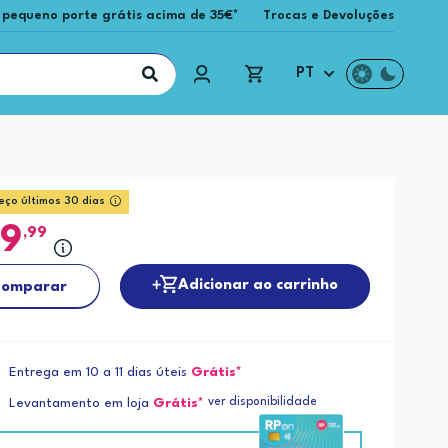
 pequeno porte grátis acima de 35€*
Trocas e Devoluções
PT
eço últimos 30 dias
59
,99
Adicionar ao carrinho
omparar
Entrega em 10 a 11 dias úteis
Grátis*
ver disponibilidade
Levantamento em loja
Grátis*