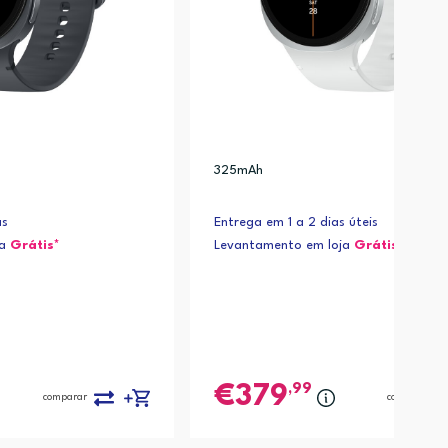
325mAh
as
Entrega em 1 a 2 dias úteis
ja
Grátis*
Levantamento em loja
Grátis*
,99
379
comparar
comparar