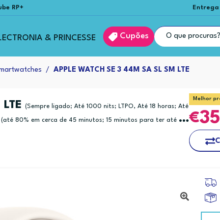
ube RP+
Entrega
Cupões
LECTRONIA & PRINCESSE
martwatches
APPLE WATCH SE 3 44M SA SL SM LTE
Melhor pr
 LTE
(Sempre ligado; Até 1000 nits; LTPO, Até 18 horas; Até
3
até 80% em cerca de 45 minutos; 15 minutos para ter até 8
C