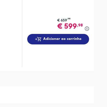
,98
€
659
€
599
,98
Adicionar ao carrinho