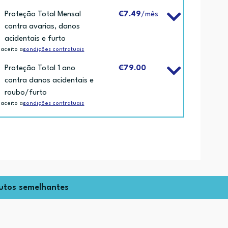
Proteção Total Mensal
€7.49
/mês
contra avarias, danos
acidentais e furto
 aceito as
condições contratuais
Proteção Total 1 ano
€79.00
contra danos acidentais e
roubo/furto
 aceito as
condições contratuais
utos semelhantes