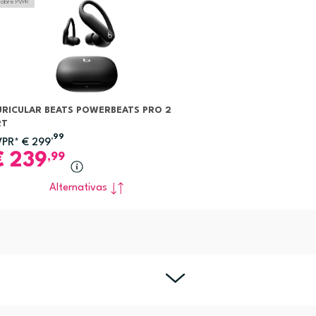
sobre PVPR
URICULAR BEATS POWERBEATS PRO 2
RT
,99
VPR*
€
299
€
239
,99
Alternativas