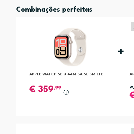
Combinações perfeitas
APPLE WATCH SE 3 44M SA SL SM LTE
AP
€
359
,99
P