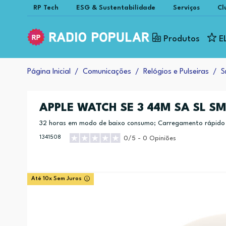
RP Tech
ESG & Sustentabilidade
Serviços
Cl
Produtos
E
Página Inicial
Comunicações
Relógios e Pulseiras
S
APPLE WATCH SE 3 44M SA SL SM
32 horas em modo de baixo consumo; Carregamento rápido (
horas de autonomia))
1341508
0/5 - 0 Opiniões
Até 10x Sem Juros