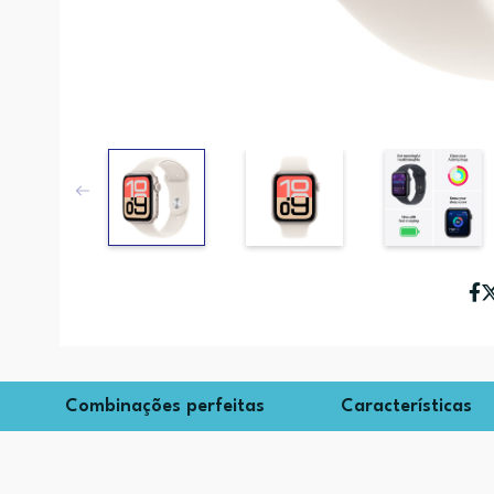
Combinações perfeitas
Características