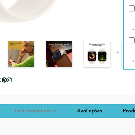
Li e
Li e
Informação extra
Avaliações
Prod