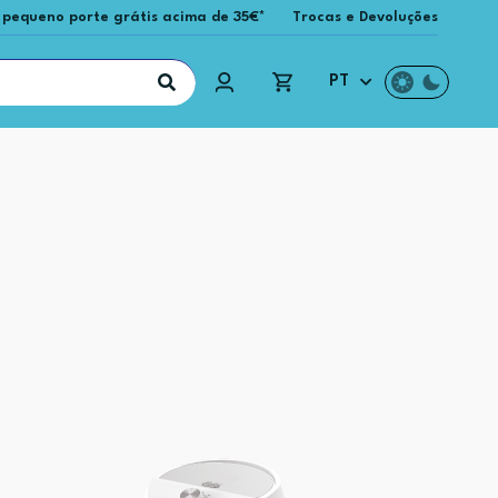
 pequeno porte grátis acima de 35€*
Trocas e Devoluções
PT