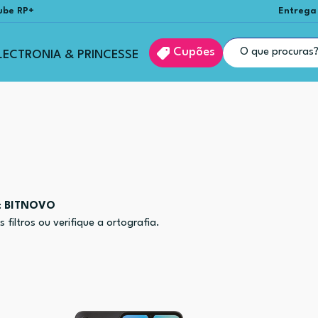
ube RP+
Entrega
Cupões
LECTRONIA & PRINCESSE
:
BITNOVO
filtros ou verifique a ortografia.