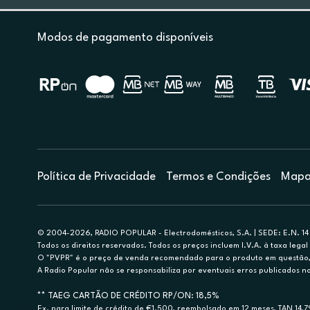
Modos de pagamento disponíveis
Política de Privacidade
Termos e Condições
Mapa 
© 2004-2026, RADIO POPULAR - Electrodomésticos, S.A. | SEDE: E.N. 14 
Todos os direitos reservados. Todos os preços incluem I.V.A. à taxa legal 
O "PVPR" é o preço de venda recomendado para o produto em questão, d
A Radio Popular não se responsabiliza por eventuais erros publicados no
** TAEG CARTÃO DE CRÉDITO RP/ON: 18,5%
Ex. para limite de crédito de €1.500, reembolsado em 12 meses, TAN 14,