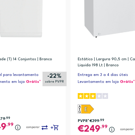
0min, 140min, 150min, 160min, Roupa de cama, Algodão, Delicado/seda, Ed
20min, 140min, 150min, 160min, Roupa de cama, Blusa/camisa, Algodão, De
0min, 140min, 150min, 160min, Roupa de cama, Blusa/camisa, Algodão, Del
de (T) 14 Conjuntos | Branco
Estático | Largura 90,5 cm | C
50min, 160min, Roupa de cama, Blusa/camisa, Algodão, Delicado/seda, Jea
Liquida 198 Lt | Branco
igiene/antialergias, Jeans/denim, Mix, Rápido 14 minutos, Silencioso, De
el para levantamento
Entrega em 3 a 4 dias úteis
-22%
mento em loja
Grátis*
Levantamento em loja
Grátis*
sobre PVPR
579
,99
PVPR*
€399
,99
,99
49
,99
249
comparar
comparar