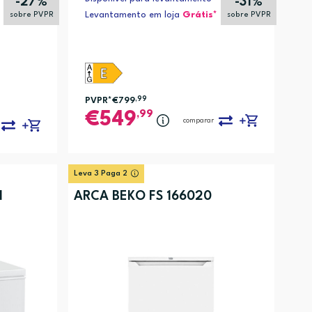
-27%
-31%
Levantamento em loja
Grátis*
sobre PVPR
sobre PVPR
PVPR*
€799
,99
,99
549
comparar
Leva 3 Paga 2
N
ARCA BEKO FS 166020