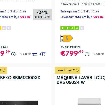
isto, Pré-lavagem, Rápido, Silent 55°C (2)
a Reversível | Total No Frost | 
6º SENTIDO | Tecnologia Zen In
em 2 a 3 dias úteis
Entrega em 2 a 3 dias úteis
-24%
mento em loja
Grátis*
Levantamento em loja
Grátis*
sobre PVPR
779
,99
PVPR*
€919
,99
,99
,99
89
799
comparar
comparar
 2
Leva 3 Paga 2
BEKO BBIM13300XD
MÁQUINA LAVAR LOU
DVS 05024 W