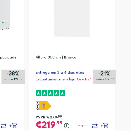
redons, Jeans/denim, Mix, Rápido, Refresh, Shirts, Sintético (1)
licado/seda, Edredons, Jeans/denim, Mix, Rápido, Desporto, Sintético, 
icado/seda, Edredons, Jeans/denim, Mix, Silencioso, Desporto, Vapor, Si
apacidade
Altura 81,8 cm | Branco
ns/denim, Mix, Silencioso, Desporto, Vapor, Sintético, Lã (1)
sporto, Sintético, cronometrado/a (1)
Entrega em 3 a 4 dias úteis
-38%
-21%
Levantamento em loja
Grátis*
sobre PVPR
sobre PVPR
PVPR*
€279
,99
,99
219
comparar