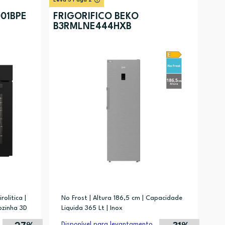
Leva 3 Paga 2
Preço (mais alto)
01BPE
FRIGORÍFICO BEKO
B3RMLNE444HXB
Preço (mais baixo)
Alfabética (A-Z)
Alfabética (Z-A)
olitica |
No Frost | Altura 186,5 cm | Capacidade
Cozinha 3D
Liquida 365 Lt | Inox
Disponível para levantamento