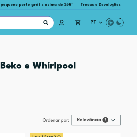
 pequeno porte grátis acima de 35€*
Trocas e Devoluções
PT
Beko e Whirlpool
Relevância
?
Ordenar por:
Relevância
?