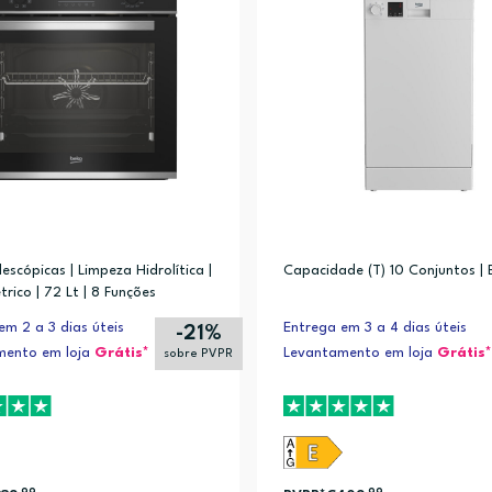
escópicas | Limpeza Hidrolítica |
Capacidade (T) 10 Conjuntos | 
 Quick 30min, Enxaguar e torcer, Centrifugação, Desporto, Synthetics 30
trico | 72 Lt | 8 Funções
o (1)
 Quick 30min, Enxaguar e torcer, Centrifugação, Desporto, Vapor, Synthet
em 2 a 3 dias úteis
Entrega em 3 a 4 dias úteis
-21%
Cottons with pre-wash, Delicado/seda, Mão/lã, Eco 40-60°C, Higiene/antia
mento em loja
Grátis*
Levantamento em loja
Grátis*
sobre PVPR
nxaguar e torcer, Centrifugação, Desporto, Sintético, Lã (1)
Enxaguar e torcer, Centrifugação, Desporto, Vapor, Synthetics 30°C, Lã (