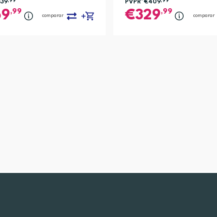
339
,99
PVPR*
€409
,99
,99
,99
69
329
comparar
comparar