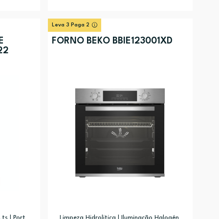
Leva 3 Paga 2
E
FORNO BEKO BBIE123001XD
22
ts | Port
Limpeza Hidrolitica | Iluminação Halogén