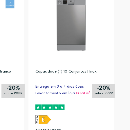
Branco
Capacidade (T) 10 Conjuntos | Inox
°C, Lã (5)
ics 30°C, Lã (1)
Entrega em 3 a 4 dias úteis
-20%
-20%
lergias, Mix, Rápido, Rápido 14 minutos, Enxaguar, Centrifugação, Stain
Levantamento em loja
Grátis*
sobre PVPR
sobre PVPR
1)