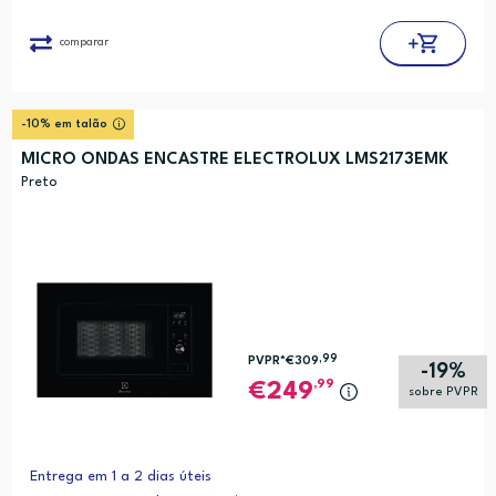
comparar
-10% em talão
MICRO ONDAS ENCASTRE ELECTROLUX LMS2173EMK
Preto
,99
PVPR*
€309
-19%
,99
249
sobre PVPR
Entrega em 1 a 2 dias úteis