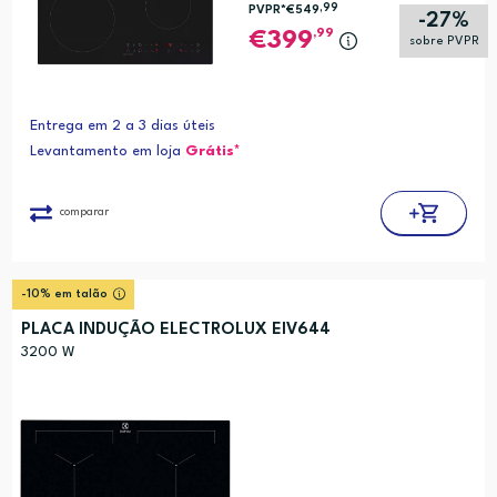
,99
PVPR*
€549
-27%
,99
399
sobre PVPR
Entrega em 2 a 3 dias úteis
Levantamento em loja
Grátis*
comparar
-10% em talão
PLACA INDUÇÃO ELECTROLUX EIV644
3200 W