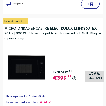
comparar
Leva 3 Paga 2
MICRO ONDAS ENCASTRE ELECTROLUX KMFD263TEX
26 Lts | 900 W | 5 Níveis de potência | Micro-ondas + Grill | Bloquei
o para crianças
,99
PVPR*
€539
-26%
,99
399
sobre PVPR
Entrega em 1 a 2 dias úteis
Levantamento em loja
Grátis*