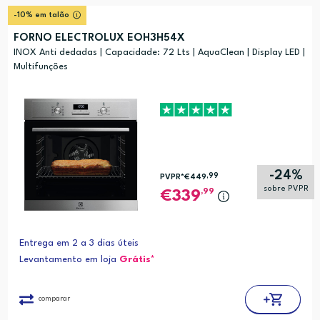
Relevância
?
-10% em talão
Preço (mais alto)
FORNO ELECTROLUX EOH3H54X
Preço (mais baixo)
INOX Anti dedadas | Capacidade: 72 Lts | AquaClean | Display LED |
Multifunções
Alfabética (A-Z)
Alfabética (Z-A)
-24%
,99
PVPR*
€449
sobre PVPR
,99
339
Entrega em 2 a 3 dias úteis
Levantamento em loja
Grátis*
comparar