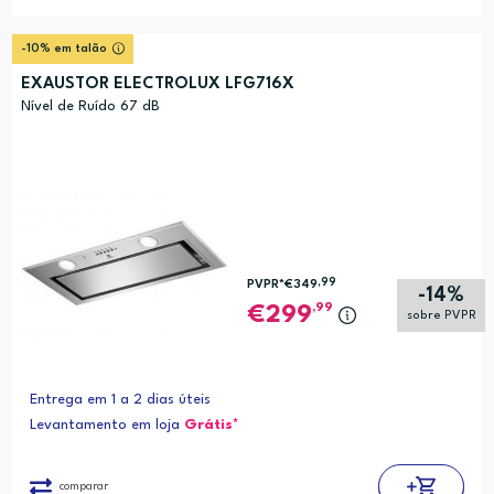
-10% em talão
EXAUSTOR ELECTROLUX LFG716X
Nível de Ruído 67 dB
,99
PVPR*
€349
-14%
,99
299
sobre PVPR
Entrega em 1 a 2 dias úteis
Levantamento em loja
Grátis*
comparar