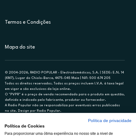
Termos e Condições
Mapa do site
© 2004-2026, RADIO POPULAR - Electrodomésticos, S.A. | SEDE: E.N. 14
(KM7), Lugar do Chiolo-Barca, 4475-045 Maia | NIF: 500 674 205
Todos os direitos reservados. Todos os preços incluem I.V.A. à taxa legal
em vigor e são exclusivos da loja online.
O "PVPR" é o preço de venda recomendado para o produto em questão,
definido e indicado pelo fabricante, produtor ou fornecedor.
A Radio Popular não se responsabiliza por eventuais erros publicados
no site. Design por Radio Popular.
Política de privacidade
** TAEG CARTÃO DE CRÉDITO RP/ON: 18,5%
Política de Cookies
Ex. para limite de crédito de €1.500, reembolsado em 12 meses, TAN
Para proporcionar uma ótima experiência no nosso site a nivel de
14,79%.