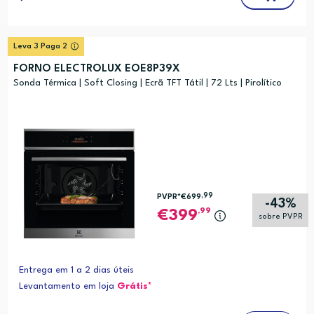
Leva 3 Paga 2
FORNO ELECTROLUX EOE8P39X
Sonda Térmica | Soft Closing | Ecrã TFT Tátil | 72 Lts | Pirolítico
,99
PVPR*
€699
-43%
,99
399
sobre PVPR
Entrega em 1 a 2 dias úteis
Levantamento em loja
Grátis*