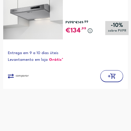
,99
PVPR*
€149
-10%
,99
134
sobre PVPR
Entrega em 9 a 10 dias úteis
Levantamento em loja
Grátis*
comparar