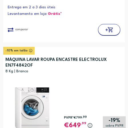
Entrega em 2 a 3 dias úteis
Levantamento em loja
Grátis*
comparar
-10% em talão
MÁQUINA LAVAR ROUPA ENCASTRE ELECTROLUX
EN7F4842OF
8 Kg | Branco
,99
PVPR*
€799
-19%
,99
649
sobre PVPR