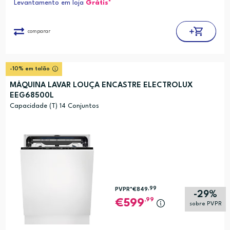
Levantamento em loja
Grátis*
comparar
-10% em talão
MÁQUINA LAVAR LOUÇA ENCASTRE ELECTROLUX
EEG68500L
Capacidade (T) 14 Conjuntos
,99
PVPR*
€849
-29%
,99
599
sobre PVPR