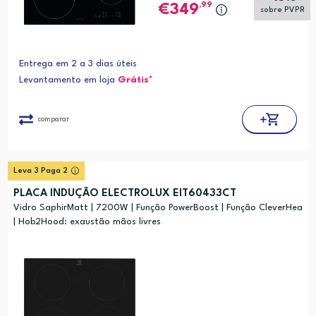
,99
349
sobre PVPR
Entrega em 2 a 3 dias úteis
Levantamento em loja
Grátis*
comparar
Leva 3 Paga 2
PLACA INDUÇÃO ELECTROLUX EIT60433CT
Vidro SaphirMatt | 7200W | Função PowerBoost | Função CleverHea
| Hob2Hood: exaustão mãos livres