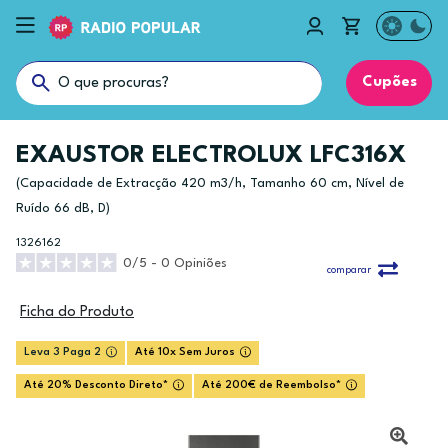
Cupões
EXAUSTOR ELECTROLUX LFC316X
(Capacidade de Extracção 420 m3/h, Tamanho 60 cm, Nível de
Ruído 66 dB, D)
1326162
0/5 - 0 Opiniões
comparar
Ficha do Produto
Leva 3 Paga 2
Até 10x Sem Juros
Até 20% Desconto Direto*
Até 200€ de Reembolso*