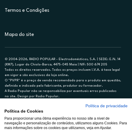
Termos e Condições
Mapa do site
© 2004-2026, RADIO POPULAR - Electrodomésticos, S.A. | SEDE: E.N. 14
(KM7), Lugar do Chiolo-Barca, 4475-045 Maia | NIF: 500 674 205
Todos os direitos reservados. Todos os preços incluem I.V.A. à taxa legal
em vigor e são exclusivos da loja online.
O "PVPR" é o preço de venda recomendado para o produto em questão,
definido e indicado pelo fabricante, produtor ou fornecedor.
A Radio Popular não se responsabiliza por eventuais erros publicados
no site. Design por Radio Popular.
Política de privacidade
** TAEG CARTÃO DE CRÉDITO RP/ON: 18,5%
Política de Cookies
Ex. para limite de crédito de €1.500, reembolsado em 12 meses, TAN
Para proporcionar uma ótima experiência no nosso site a nivel de
14,79%.
navegação e personalização de conteúdos, utilizamos alguns Cookies. Para
Crédito sujeito a aprovação pelo Cetelem, marca BNP Paribas Personal
mais informações sobre os cookies que utilizamos, veja em Ajustar.
Finance, S.A., Sucursal em Portugal. Informe-se no 21 721 90 00 (dias