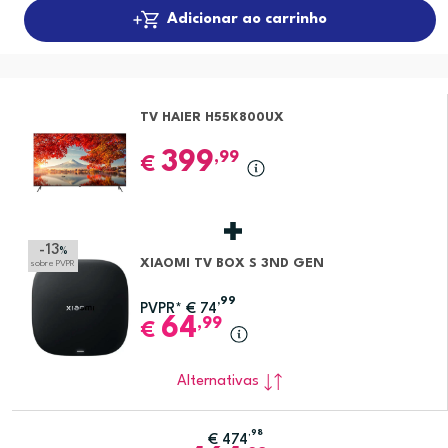
Adicionar ao carrinho
TV HAIER H55K800UX
399
,99
€
-13
%
XIAOMI TV BOX S 3ND GEN
sobre PVPR
,99
PVPR*
€
74
64
,99
€
Alternativas
,98
€
474