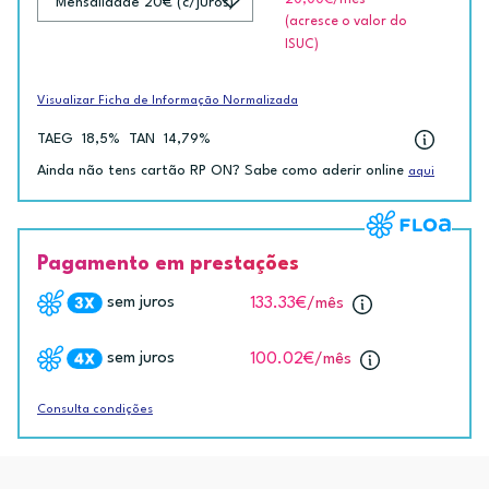
20,00€
/mês
(acresce o valor do
ISUC)
Visualizar Ficha de Informação Normalizada
TAEG
18,5%
TAN
14,79%
Ainda não tens cartão RP ON? Sabe como aderir online
aqui
Pagamento em prestações
sem juros
133.33€
/mês
sem juros
100.02€
/mês
Consulta condições