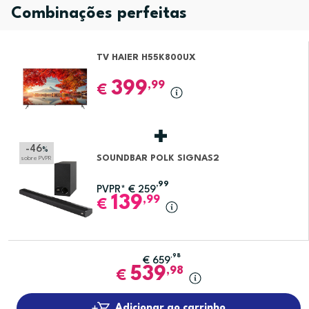
Combinações perfeitas
TV HAIER H55K800UX
399
,99
€
-46
%
SOUNDBAR POLK SIGNAS2
sobre PVPR
,99
PVPR*
€
259
139
,99
€
,98
€
659
539
,98
€
Adicionar ao carrinho