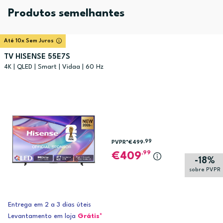
Produtos semelhantes
Até 10x Sem Juros
TV HISENSE 55E7S
4K | QLED | Smart | Vidaa | 60 Hz
,99
PVPR*
€499
,99
409
-18%
sobre PVPR
Entrega em 2 a 3 dias úteis
Levantamento em loja
Grátis*