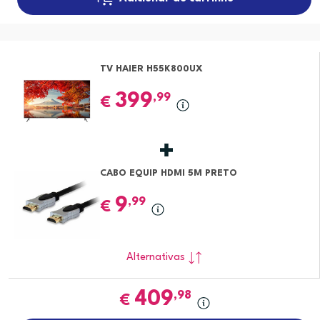
TV HAIER H55K800UX
399
,99
€
CABO EQUIP HDMI 5M PRETO
9
,99
€
Alternativas
409
,98
€