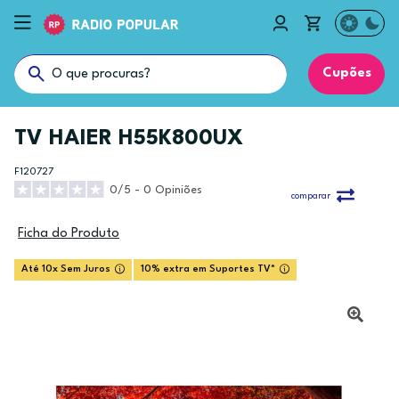
Cupões
TV HAIER H55K800UX
F120727
0/5 - 0 Opiniões
comparar
Ficha do Produto
Até 10x Sem Juros
10% extra em Suportes TV*