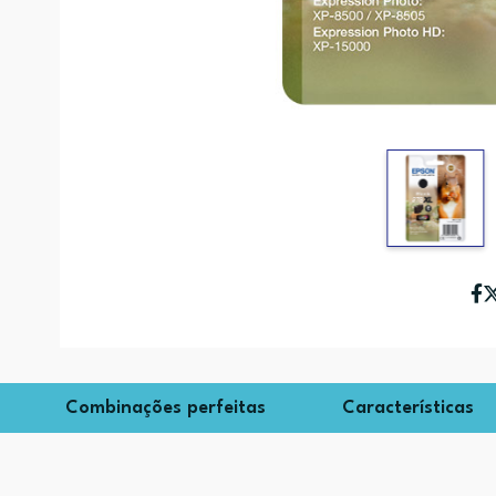
Combinações perfeitas
Características