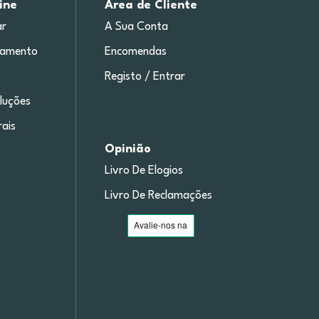
ine
Área de Cliente
r
A Sua Conta
gamento
Encomendas
Registo / Entrar
luções
ais
Opinião
Livro De Elogios
Livro De Reclamações