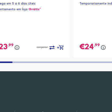
PRO 6830 E-ALL-IN-ONE PRINTER; HP OFFI
P-540;Expression Pr
ega em 5 a 6 dias úteis
Temporariamente indi
ET PRO 6830c ALL-IN-ONE PRINTER
antamento em loja
Grátis*
,99
,99
23
24
comparar