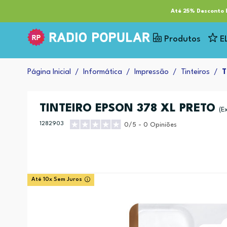
RP Tech
ESG & Sustentabilidade
Serviços
Cl
Até 25% Desconto E
Produtos
E
Página Inicial
Informática
Impressão
Tinteiros
T
TINTEIRO EPSON 378 XL PRETO
(E
1282903
0/5 - 0 Opiniões
Até 10x Sem Juros