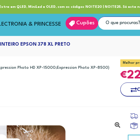
ube RP+
Entrega
xtra em QLED, MiniLed e OLED, com os códigos NOITE20 | NOITE25. Só esta n
Cupões
LECTRONIA & PRINCESSE
INTEIRO EPSON 378 XL PRETO
Melhor pr
xpression Photo HD XP-15000;Expression Photo XP-8500)
2
C