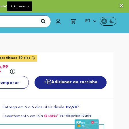
 pequeno porte grátis acima de 35€*
Trocas e Devoluções
oite!
> Aproveita
PT
eço últimos 30 dias
2
,99
Adicionar ao carrinho
omparar
Entrega em 5 a 6 dias úteis desde
€2,90*
ver disponibilidade
Levantamento em loja
Grátis*