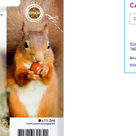
C
Vis
TA
Ain
aqu