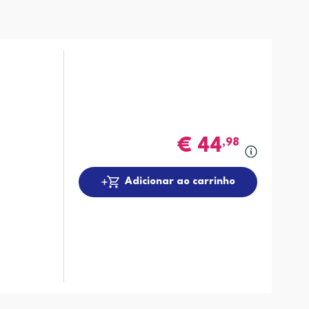
€
44
,98
Adicionar ao carrinho