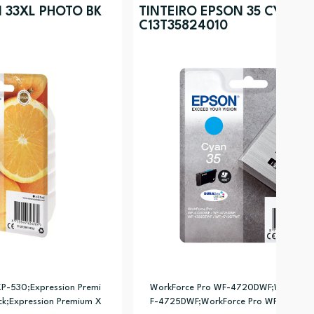
 33XL PHOTO BK
TINTEIRO EPSON 35 CYAN
C13T35824010
XP-530;Expression Premi
WorkForce Pro WF-4720DWF;WorkForc
k;Expression Premium X
F-4725DWF;WorkForce Pro WF-4730D