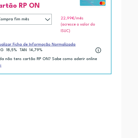
artão RP ON
22,99€
/mês
(acresce o valor do
ISUC)
ualizar Ficha de Informação Normalizada
EG
18,5%
TAN
14,79%
da não tens cartão RP ON? Sabe como aderir online
i