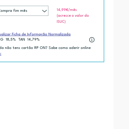
14,99€
/mês
(acresce o valor do
ISUC)
ualizar Ficha de Informação Normalizada
EG
18,5%
TAN
14,79%
da não tens cartão RP ON? Sabe como aderir online
i