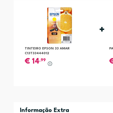
TINTEIRO EPSON 33 AMAR
P
C13T33444012
€
14
,99
Informação Extra