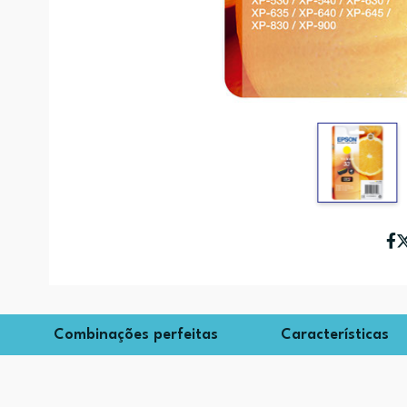
Combinações perfeitas
Características