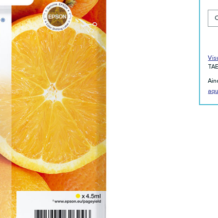
Vis
TA
Ain
aqu