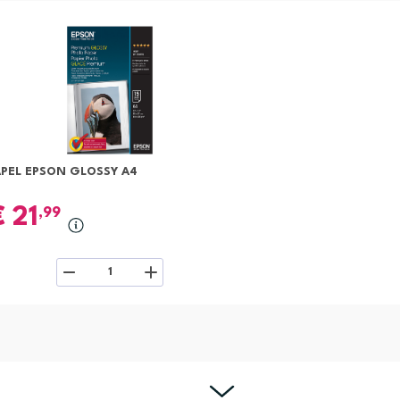
APEL EPSON GLOSSY A4
€
21
,99
1