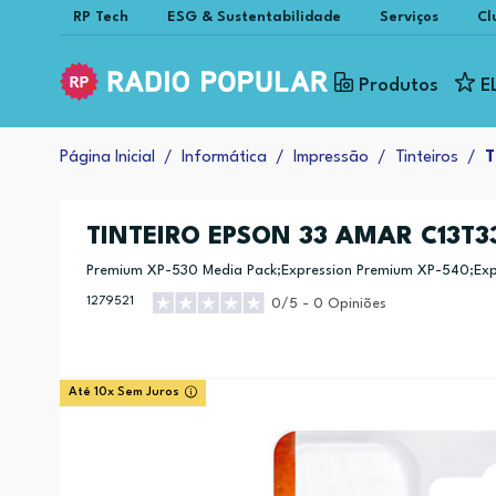
RP Tech
ESG & Sustentabilidade
Serviços
Cl
Produtos
E
Página Inicial
Informática
Impressão
Tinteiros
T
TINTEIRO EPSON 33 AMAR C13T3
Premium XP-530 Media Pack;Expression Premium XP-540;Exp
1279521
0/5 - 0 Opiniões
Até 10x Sem Juros