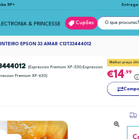
ube RP+
Entrega
Cupões
LECTRONIA & PRINCESSE
INTEIRO EPSON 33 AMAR C13T33444012
Melhor preço últ
3444012
(Expression Premium XP-530;Expression
14
,99
ression Premium XP-630)
Compa
C