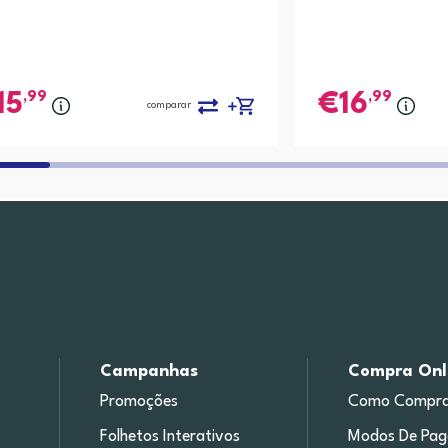
,99
,99
15
16
comparar
Campanhas
Compra Onl
Promoções
Como Compra
Folhetos Interativos
Modos De Pa