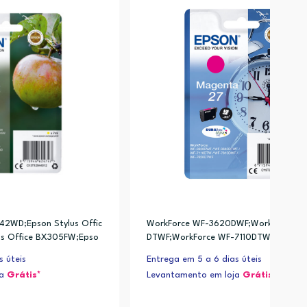
B42WD;Epson Stylus Offic
WorkForce WF-3620DWF;WorkForce W
us Office BX305FW;Epso
DTWF;WorkForce WF-7110DTW;WorkFor
5FW Plus
7210DTW
s úteis
Entrega em 5 a 6 dias úteis
ja
Grátis*
Levantamento em loja
Grátis*