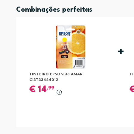
Combinações perfeitas
TINTEIRO EPSON 33 AMAR
T
C13T33444012
€
14
,99