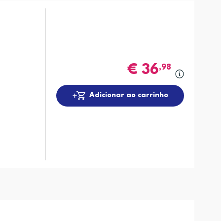
€
36
,98
Adicionar ao carrinho