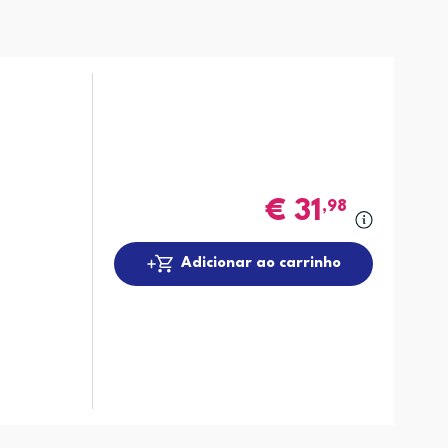
€
31
,98
Adicionar ao carrinho