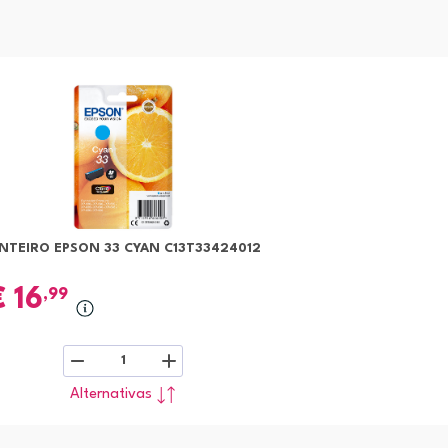
INTEIRO EPSON 33 CYAN C13T33424012
€
16
,99
1
Alternativas