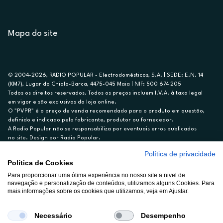
Mapa do site
© 2004-2026, RADIO POPULAR - Electrodomésticos, S.A. | SEDE: E.N. 14
(KM7), Lugar do Chiolo-Barca, 4475-045 Maia | NIF: 500 674 205
Todos os direitos reservados. Todos os preços incluem I.V.A. à taxa legal
em vigor e são exclusivos da loja online.
O "PVPR" é o preço de venda recomendado para o produto em questão,
definido e indicado pelo fabricante, produtor ou fornecedor.
A Radio Popular não se responsabiliza por eventuais erros publicados
no site. Design por Radio Popular.
Política de privacidade
** TAEG CARTÃO DE CRÉDITO RP/ON: 18,5%
Política de Cookies
Ex. para limite de crédito de €1.500, reembolsado em 12 meses, TAN
Para proporcionar uma ótima experiência no nosso site a nivel de
14,79%.
navegação e personalização de conteúdos, utilizamos alguns Cookies. Para
Crédito sujeito a aprovação pelo Cetelem, marca BNP Paribas Personal
mais informações sobre os cookies que utilizamos, veja em Ajustar.
Finance, S.A., Sucursal em Portugal. Informe-se no 21 721 90 00 (dias
úteis, 9-20h).
A Rádio Popular – Eletrodomésticos S.A. (Registo BdP848) atua como
Necessário
Desempenho
intermediário de crédito a título acessório e com exclusividade (registo