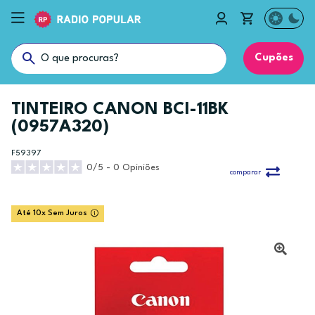
Cupões
TINTEIRO CANON BCI-11BK
(0957A320)
F59397
0/5 - 0 Opiniões
comparar
Até 10x Sem Juros