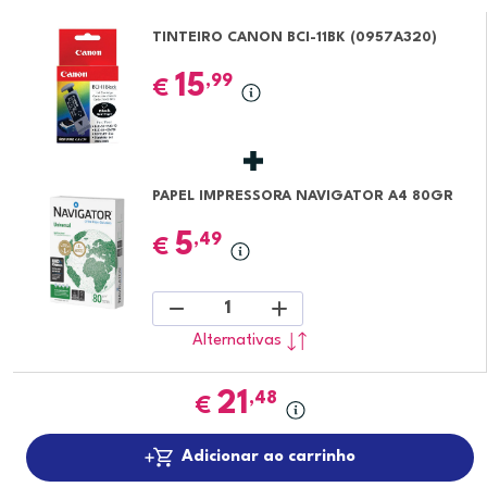
TINTEIRO CANON BCI-11BK (0957A320)
15
,99
€
PAPEL IMPRESSORA NAVIGATOR A4 80GR
5
,49
€
1
Alternativas
21
,48
€
Adicionar ao carrinho