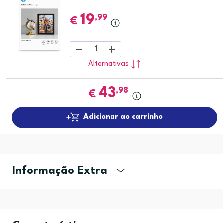
19
,99
€
1
Alternativas
43
,98
€
Adicionar ao carrinho
Informação Extra