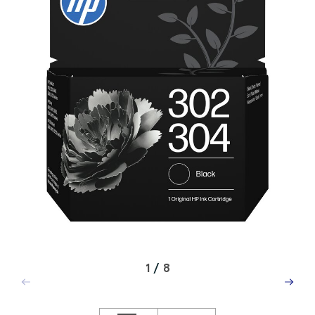
1
/
8