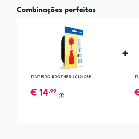
Combinações perfeitas
TINTEIRO BROTHER LC121CBP
T
€
14
,99