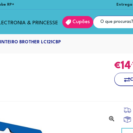
ube RP+
Entrega
Cupões
LECTRONIA & PRINCESSE
INTEIRO BROTHER LC121CBP
14
C