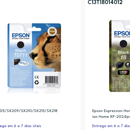
C13T18014012
05/SX209/SX210/SX215/SX218
Epson Expression Ho
ion Home XP-202;Ep
-205;Epson Express
ega em 6 a 7 dias úteis
Entrega em 6 a 7 dia