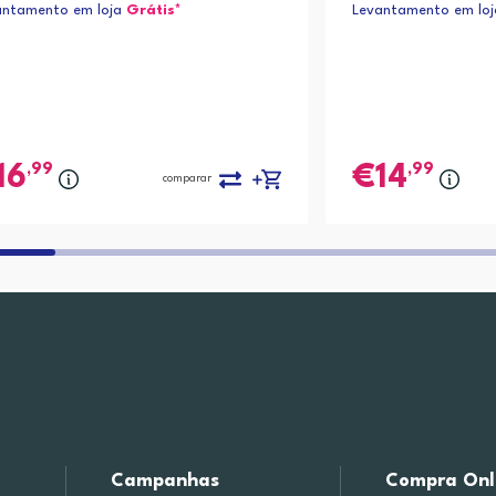
antamento em loja
Grátis*
Levantamento em lo
,99
,99
16
14
comparar
Campanhas
Compra Onl