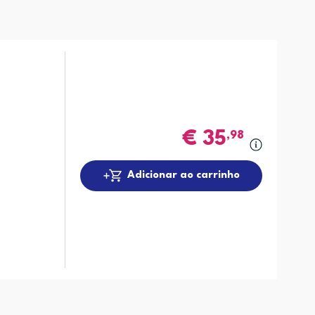
€
35
,98
Adicionar ao carrinho