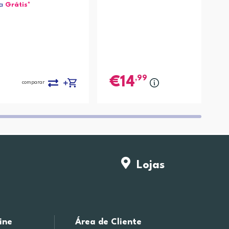
ja
Grátis*
,99
14
comparar
compa
Lojas
ine
Área de Cliente