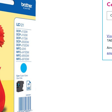
C
Vis
TA
Ain
aqu