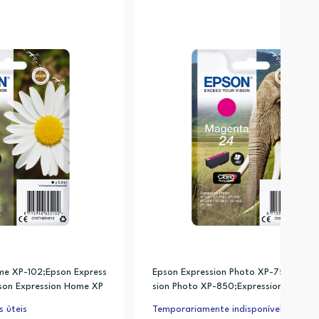
me XP-102;Epson Express
Epson Expression Photo XP-750;Epson
son Expression Home XP
sion Photo XP-850;Expression Photo 
ion Home XP-30
xpression Photo XP-760
s úteis
Temporariamente indisponível