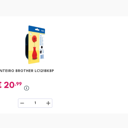
INTEIRO BROTHER LC121BKBP
€
20
,99
1