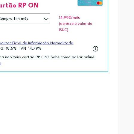
artão RP ON
14,99€
/mês
(acresce o valor do
ISUC)
ualizar Ficha de Informação Normalizada
EG
18,5%
TAN
14,79%
da não tens cartão RP ON? Sabe como aderir online
i