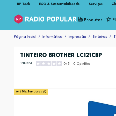
RP Tech
ESG & Sustentabilidade
Serviços
Cl
Produtos
E
Página Inicial
Informática
Impressão
Tinteiros
T
TINTEIRO BROTHER LC121CBP
1283423
0/5 - 0 Opiniões
Até 10x Sem Juros