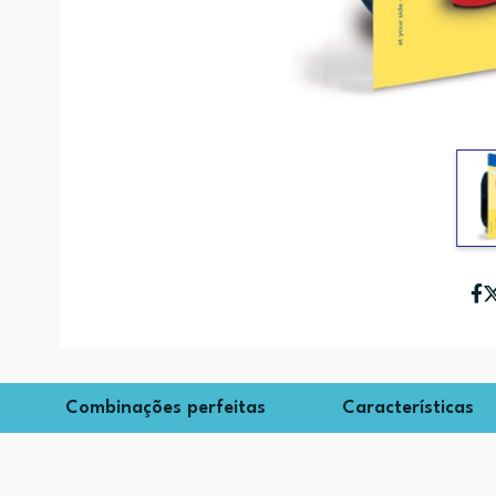
Combinações perfeitas
Características