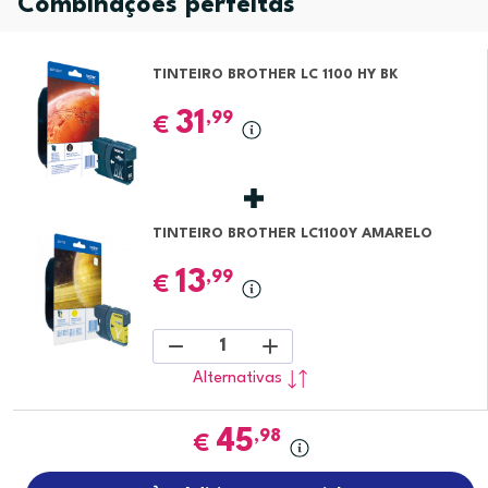
Combinações perfeitas
TINTEIRO BROTHER LC 1100 HY BK
31
,99
€
TINTEIRO BROTHER LC1100Y AMARELO
13
,99
€
1
Alternativas
45
,98
€