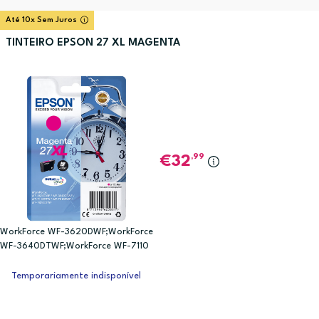
Até 10x Sem Juros
TINTEIRO EPSON 27 XL MAGENTA
,99
32
WorkForce WF-3620DWF;WorkForce
WF-3640DTWF;WorkForce WF-7110
DTW;WorkForce WF-7210DTW
Temporariamente indisponível