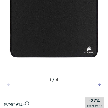
1
/
4
-27%
PVPR* €14
,99
sobre PVPR