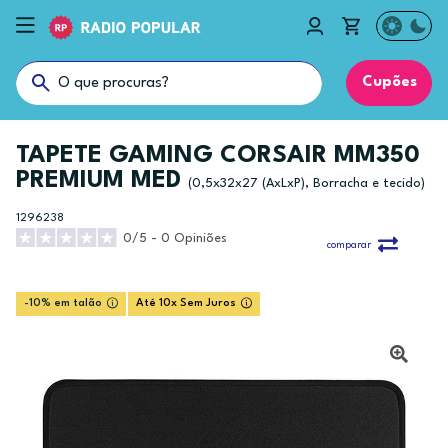
Cupões
TAPETE GAMING CORSAIR MM350
PREMIUM MED
(0,5x32x27 (AxLxP), Borracha e tecido)
1296238
0/5 - 0 Opiniões
comparar
-10% em talão
Até 10x Sem Juros