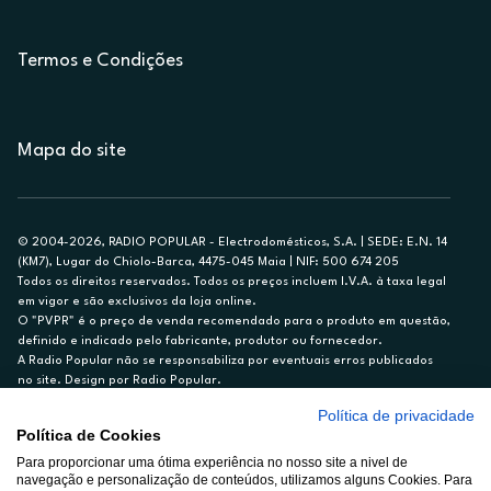
Termos e Condições
Mapa do site
© 2004-2026, RADIO POPULAR - Electrodomésticos, S.A. | SEDE: E.N. 14
(KM7), Lugar do Chiolo-Barca, 4475-045 Maia | NIF: 500 674 205
Todos os direitos reservados. Todos os preços incluem I.V.A. à taxa legal
em vigor e são exclusivos da loja online.
O "PVPR" é o preço de venda recomendado para o produto em questão,
definido e indicado pelo fabricante, produtor ou fornecedor.
A Radio Popular não se responsabiliza por eventuais erros publicados
no site. Design por Radio Popular.
Política de privacidade
** TAEG CARTÃO DE CRÉDITO RP/ON: 18,5%
Política de Cookies
Ex. para limite de crédito de €1.500, reembolsado em 12 meses, TAN
Para proporcionar uma ótima experiência no nosso site a nivel de
14,79%.
navegação e personalização de conteúdos, utilizamos alguns Cookies. Para
Crédito sujeito a aprovação pelo Cetelem, marca BNP Paribas Personal