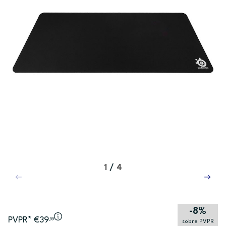
1
/
4
-8%
PVPR* €39
,99
sobre PVPR