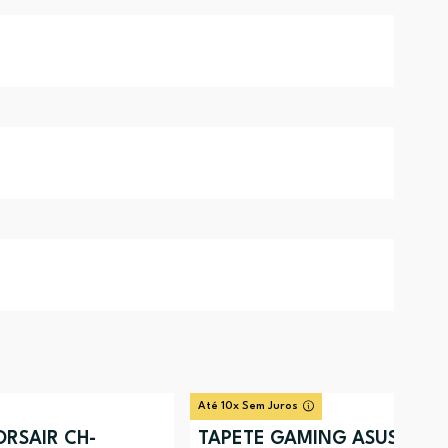
Até 10x Sem Juros
ORSAIR CH-
TAPETE GAMING ASUS ROG 