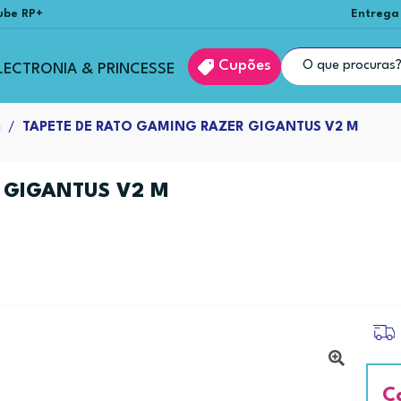
ube RP+
Entrega
Cupões
LECTRONIA & PRINCESSE
g
TAPETE DE RATO GAMING RAZER GIGANTUS V2 M
 GIGANTUS V2 M
C