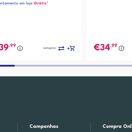
antamento em loja
Grátis*
,99
,99
39
34
comparar
Campanhas
Compra Onl