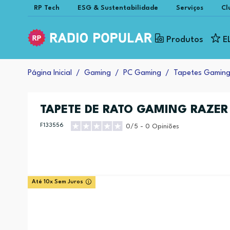
RP Tech
ESG & Sustentabilidade
Serviços
Cl
Produtos
E
Página Inicial
Gaming
PC Gaming
Tapetes Gamin
TAPETE DE RATO GAMING RAZER
F133556
0/5 - 0 Opiniões
Até 10x Sem Juros