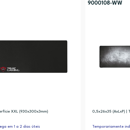
9000108-WW
erfície XXL (930x300x3mm)
0,5x26x35 (AxLxP) | T
ega em 1 a 2 dias úteis
Temporariamente indi