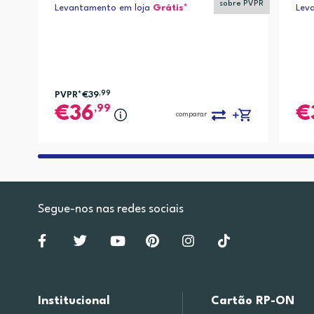
sobre PVPR
Levantamento em loja
Grátis*
Lev
PVPR*
€39
,99
,99
36
comparar
Segue-nos nas redes sociais
Institucional
Cartão RP-ON