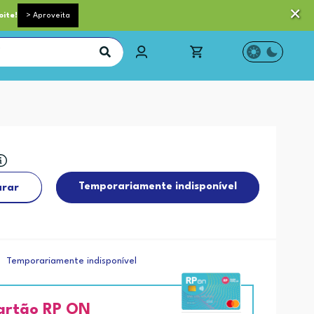
 pequeno porte grátis acima de 35€*
Trocas e Devoluções
oite!
> Aproveita
Temporariamente indisponível
rar
Temporariamente indisponível
artão RP ON