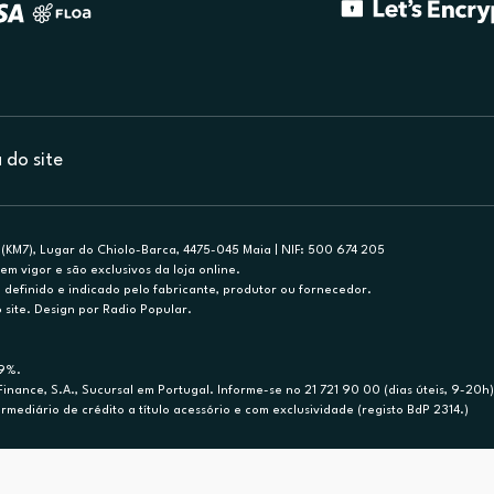
do site
(KM7), Lugar do Chiolo-Barca, 4475-045 Maia | NIF: 500 674 205
em vigor e são exclusivos da loja online.
efinido e indicado pelo fabricante, produtor ou fornecedor.
 site. Design por Radio Popular.
79%.
nance, S.A., Sucursal em Portugal. Informe-se no 21 721 90 00 (dias úteis, 9-20h)
mediário de crédito a título acessório e com exclusividade (registo BdP 2314.)