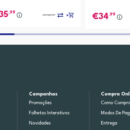
,99
35
,99
34
comparar
Campanhas
Compra Onl
Promoções
Como Compra
Folhetos Interativos
Modos De Pa
Novidades
Entrega