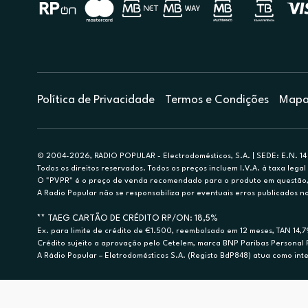
Política de Privacidade
Termos e Condições
Mapa 
© 2004-2026, RADIO POPULAR - Electrodomésticos, S.A. | SEDE: E.N. 14 
Todos os direitos reservados. Todos os preços incluem I.V.A. à taxa legal 
O "PVPR" é o preço de venda recomendado para o produto em questão, d
A Radio Popular não se responsabiliza por eventuais erros publicados no
** TAEG CARTÃO DE CRÉDITO RP/ON: 18,5%
Ex. para limite de crédito de €1.500, reembolsado em 12 meses, TAN 14,
Crédito sujeito a aprovação pelo Cetelem, marca BNP Paribas Personal Fi
A Rádio Popular – Eletrodomésticos S.A. (Registo BdP848) atua como inter