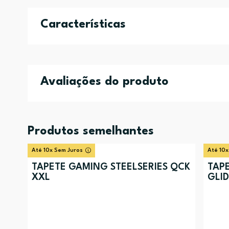
Características
Avaliações do produto
Produtos semelhantes
Até 10x Sem Juros
Até 10x
TAPETE GAMING STEELSERIES QCK
TAP
XXL
GLID