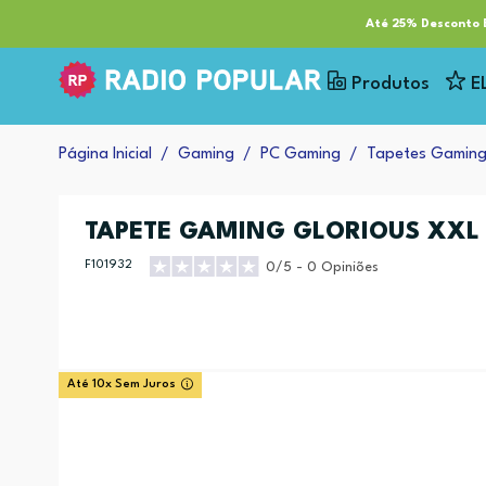
RP Tech
ESG & Sustentabilidade
Serviços
Cl
Até 25% Desconto E
Produtos
E
Página Inicial
Gaming
PC Gaming
Tapetes Gamin
TAPETE GAMING GLORIOUS XXL
F101932
0/5 - 0 Opiniões
Até 10x Sem Juros