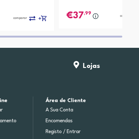
,99
37
comparar
comparar
Lojas
ine
Área de Cliente
r
A Sua Conta
gamento
Encomendas
Registo / Entrar