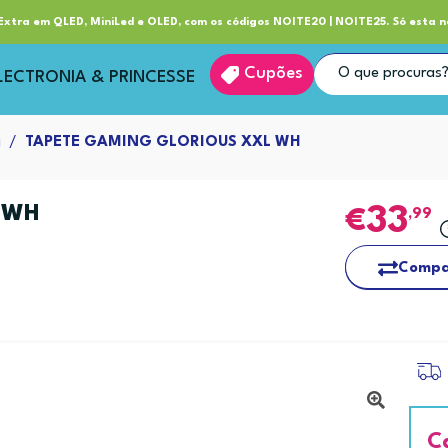
ube RP+
Entrega
xtra em QLED, MiniLed e OLED, com os códigos NOITE20 | NOITE25. Só esta n
Cupões
LECTRONIA & PRINCESSE
g
TAPETE GAMING GLORIOUS XXL WH
 WH
33
,99
Compa
C