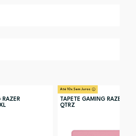
Até 10x Sem Juros
 RAZER
TAPETE GAMING RAZER STR
XL
QTRZ