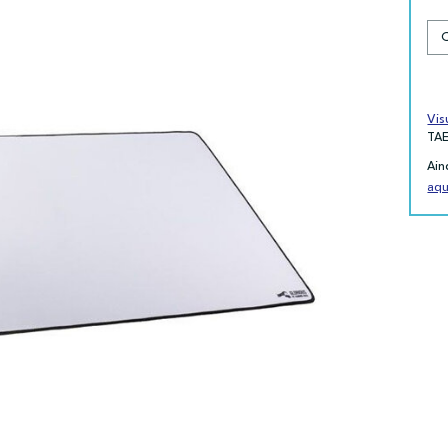
Vis
TA
Ain
aqu