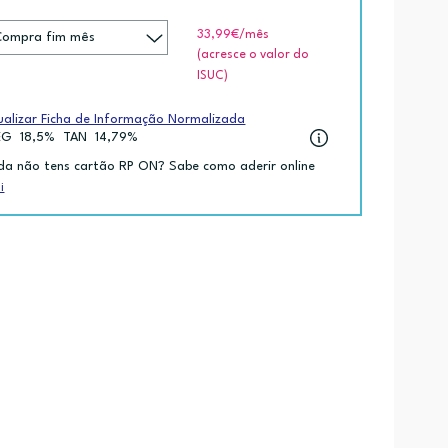
33,99€
/mês
(acresce o valor do
ISUC)
ualizar Ficha de Informação Normalizada
EG
18,5%
TAN
14,79%
da não tens cartão RP ON? Sabe como aderir online
i