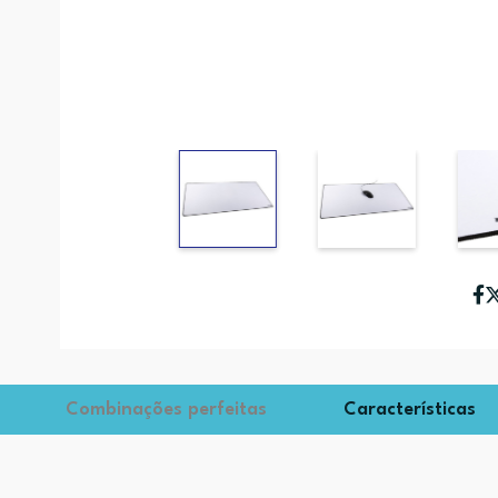
Combinações perfeitas
Características