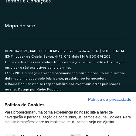
Termos e Condições
Mapa do site
© 2004-2026, RADIO POPULAR - Electrodomésticos, S.A. | SEDE: E.N. 14
(KM7), Lugar do Chiolo-Barca, 4475-045 Maia | NIF: 500 674 205
Todos os direitos reservados. Todos os preços incluem I.V.A. à taxa legal
em vigor e são exclusivos da loja online.
O "PVPR" é o preço de venda recomendado para o produto em questão,
definido e indicado pelo fabricante, produtor ou fornecedor.
A Radio Popular não se responsabiliza por eventuais erros publicados
no site. Design por Radio Popular.
Política de privacidade
** TAEG CARTÃO DE CRÉDITO RP/ON: 18,5%
Política de Cookies
Ex. para limite de crédito de €1.500, reembolsado em 12 meses, TAN
Para proporcionar uma ótima experiência no nosso site a nivel de
14,79%.
navegação e personalização de conteúdos, utilizamos alguns Cookies. Para
Crédito sujeito a aprovação pelo Cetelem, marca BNP Paribas Personal
mais informações sobre os cookies que utilizamos, veja em Ajustar.
Finance, S.A., Sucursal em Portugal. Informe-se no 21 721 90 00 (dias
úteis, 9-20h).
A Rádio Popular – Eletrodomésticos S.A. (Registo BdP848) atua como