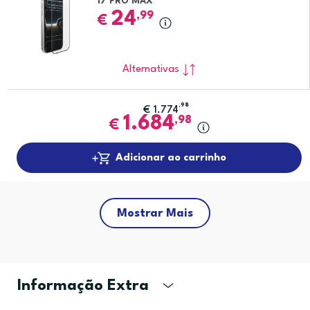
17 PRO MAX
24
,99
€
Alternativas
,98
€
1.774
1.684
,98
€
Adicionar ao carrinho
Mostrar Mais
Informação Extra