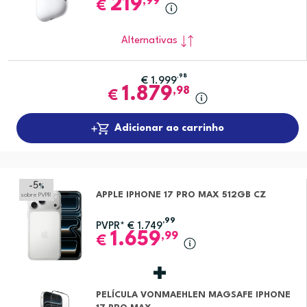
219
,99
€
Alternativas
,98
€
1.999
1.879
,98
€
Adicionar ao carrinho
-5
%
APPLE IPHONE 17 PRO MAX 512GB CZ
sobre PVPR
,99
PVPR*
€
1.749
1.659
,99
€
PELÍCULA VONMAEHLEN MAGSAFE IPHONE