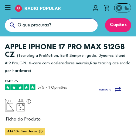
Cupões
APPLE IPHONE 17 PRO MAX 512GB
CZ
(Tecnologia ProMotion, Ecrã Sempre ligado, Dynamic Island,
A19 Pro,GPU 6-core com aceleradores neurais,Ray tracing acelerado
por hardware)
1341395
5/5 - 1 Opiniões
comparar
4.5 - 42
USB PD
Ficha do Produto
Até 10x Sem Juros