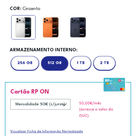
COR:
Cinzento
ARMAZENAMENTO INTERNO:
256 GB
512 GB
1 TB
2 TB
Cartão RP ON
50,00€
/mês
(acresce o valor do
ISUC)
Visualizar Ficha de Informação Normalizada