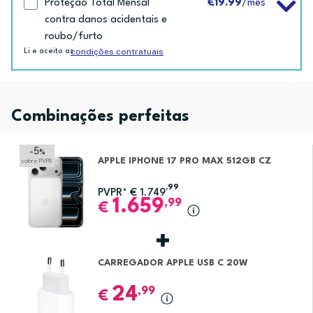
Proteção Total Mensal
€19.99
/mês
contra danos acidentais e
roubo/furto
condições contratuais
Li e aceito as
Combinações perfeitas
-5
%
APPLE IPHONE 17 PRO MAX 512GB CZ
sobre PVPR
,99
PVPR*
€
1.749
1.659
,99
€
CARREGADOR APPLE USB C 20W
24
,99
€