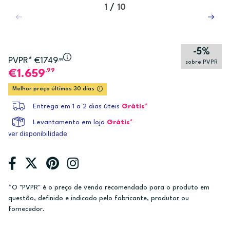
1
/
10
-5%
PVPR* €1749
,99
sobre PVPR
,99
1.659
Melhor preço últimos 30 dias
Entrega em 1 a 2 dias úteis
Grátis*
Levantamento em loja
Grátis*
ver disponibilidade
*O "PVPR" é o preço de venda recomendado para o produto em
questão, definido e indicado pelo fabricante, produtor ou
fornecedor.