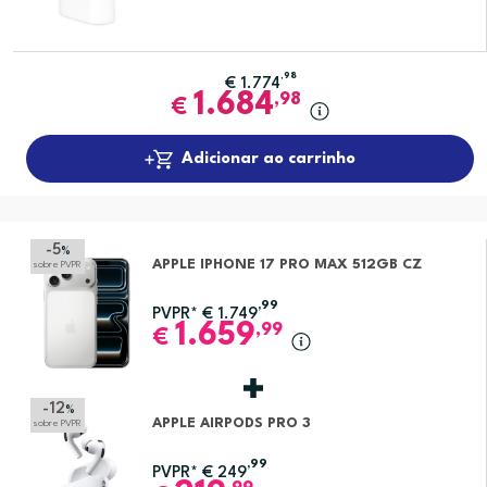
,98
€
1.774
1.684
,98
€
Adicionar ao carrinho
-5
%
APPLE IPHONE 17 PRO MAX 512GB CZ
sobre PVPR
,99
PVPR*
€
1.749
1.659
,99
€
-12
%
APPLE AIRPODS PRO 3
sobre PVPR
,99
PVPR*
€
249