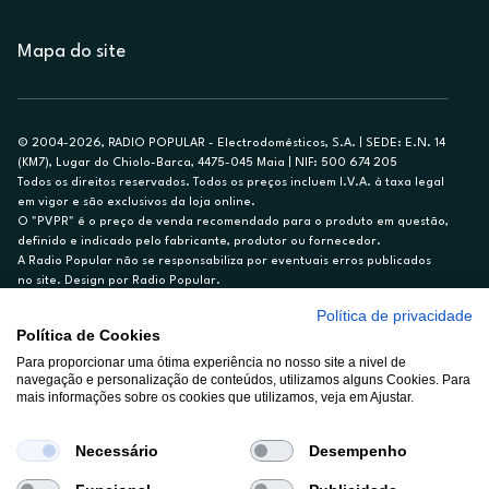
Mapa do site
© 2004-2026, RADIO POPULAR - Electrodomésticos, S.A. | SEDE: E.N. 14
(KM7), Lugar do Chiolo-Barca, 4475-045 Maia | NIF: 500 674 205
Todos os direitos reservados. Todos os preços incluem I.V.A. à taxa legal
em vigor e são exclusivos da loja online.
O "PVPR" é o preço de venda recomendado para o produto em questão,
definido e indicado pelo fabricante, produtor ou fornecedor.
A Radio Popular não se responsabiliza por eventuais erros publicados
no site. Design por Radio Popular.
Política de privacidade
** TAEG CARTÃO DE CRÉDITO RP/ON: 18,5%
Política de Cookies
Ex. para limite de crédito de €1.500, reembolsado em 12 meses, TAN
14,79%.
Para proporcionar uma ótima experiência no nosso site a nivel de
navegação e personalização de conteúdos, utilizamos alguns Cookies. Para
Crédito sujeito a aprovação pelo Cetelem, marca BNP Paribas Personal
mais informações sobre os cookies que utilizamos, veja em Ajustar.
Finance, S.A., Sucursal em Portugal. Informe-se no 21 721 90 00 (dias
úteis, 9-20h).
A Rádio Popular – Eletrodomésticos S.A. (Registo BdP848) atua como
Necessário
Desempenho
intermediário de crédito a título acessório e com exclusividade (registo
BdP 2314.)