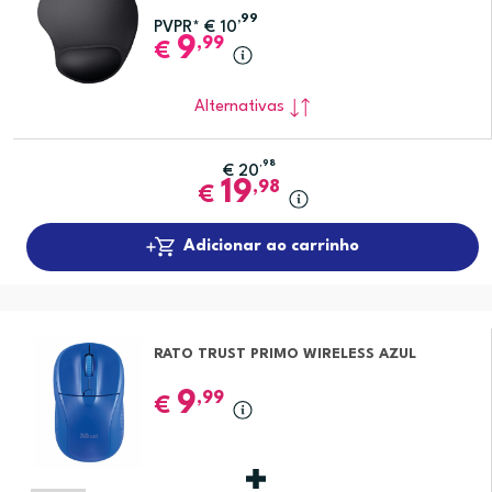
,99
PVPR*
€
10
9
,99
€
Alternativas
,98
€
20
19
,98
€
Adicionar ao carrinho
RATO TRUST PRIMO WIRELESS AZUL
9
,99
€