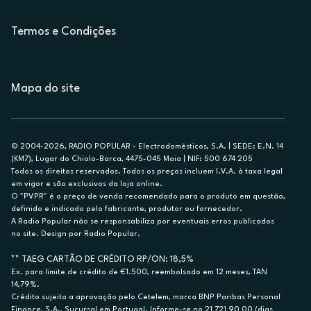
Termos e Condições
Mapa do site
© 2004-2026, RADIO POPULAR - Electrodomésticos, S.A. | SEDE: E.N. 14
(KM7), Lugar do Chiolo-Barca, 4475-045 Maia | NIF: 500 674 205
Todos os direitos reservados. Todos os preços incluem I.V.A. à taxa legal
em vigor e são exclusivos da loja online.
O "PVPR" é o preço de venda recomendado para o produto em questão,
definido e indicado pelo fabricante, produtor ou fornecedor.
A Radio Popular não se responsabiliza por eventuais erros publicados
no site. Design por Radio Popular.
** TAEG CARTÃO DE CRÉDITO RP/ON: 18,5%
Ex. para limite de crédito de €1.500, reembolsado em 12 meses, TAN
14,79%.
Crédito sujeito a aprovação pelo Cetelem, marca BNP Paribas Personal
Finance, S.A., Sucursal em Portugal. Informe-se no 21 721 90 00 (dias