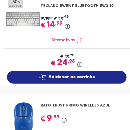
-50
%
TECLADO EWENT BLUETOOTH EW3119
sobre PVPR
,99
PVPR*
€
29
14
,99
€
Alternativas
,98
€
39
24
,98
€
Adicionar ao carrinho
RATO TRUST PRIMO WIRELESS AZUL
9
,99
€