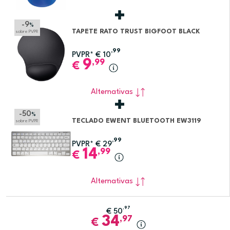
-9
%
TAPETE RATO TRUST BIGFOOT BLACK
sobre PVPR
,99
PVPR*
€
10
9
,99
€
Alternativas
-50
%
TECLADO EWENT BLUETOOTH EW3119
sobre PVPR
,99
PVPR*
€
29
14
,99
€
Alternativas
,97
€
50
34
,97
€