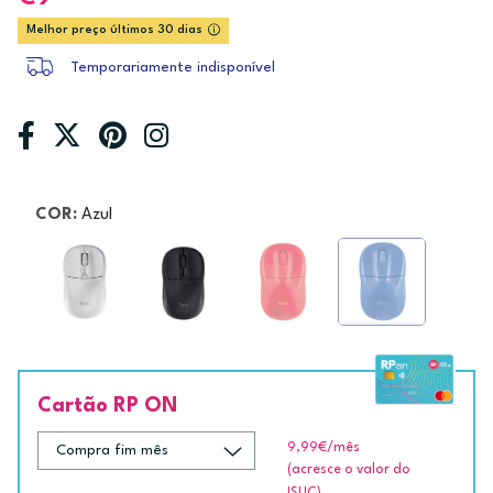
Melhor preço últimos 30 dias
Temporariamente indisponível
COR:
Azul
Cartão RP ON
9,99€
/mês
(acresce o valor do