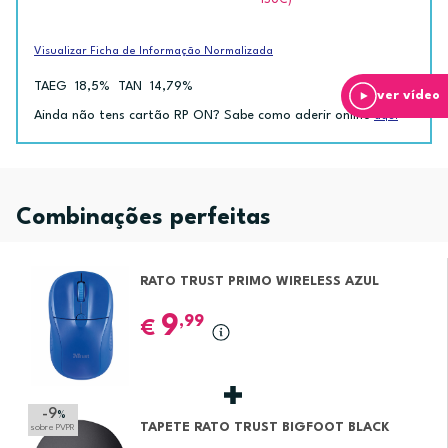
ISUC)
Visualizar Ficha de Informação Normalizada
TAEG
18,5%
TAN
14,79%
ver vídeo
Ainda não tens cartão RP ON? Sabe como aderir online
aqui
Combinações perfeitas
RATO TRUST PRIMO WIRELESS AZUL
9
,99
€
-9
%
TAPETE RATO TRUST BIGFOOT BLACK
sobre PVPR