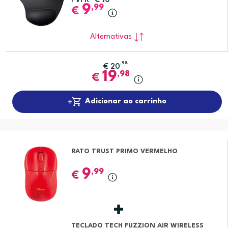
PVPR*
€
10
9
,99
€
Alternativas
,98
€
20
19
,98
€
Adicionar ao carrinho
RATO TRUST PRIMO VERMELHO
9
,99
€
TECLADO TECH FUZZION AIR WIRELESS