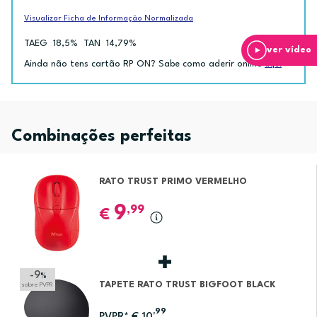
Visualizar Ficha de Informação Normalizada
TAEG
18,5%
TAN
14,79%
ver vídeo
Ainda não tens cartão RP ON? Sabe como aderir online
aqui
Combinações perfeitas
RATO TRUST PRIMO VERMELHO
9
,99
€
-9
%
TAPETE RATO TRUST BIGFOOT BLACK
sobre PVPR
,99