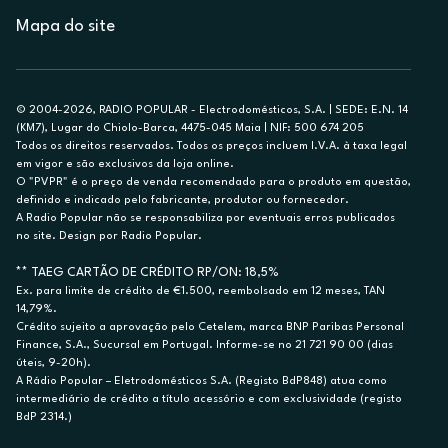
Mapa do site
© 2004-2026, RADIO POPULAR - Electrodomésticos, S.A. | SEDE: E.N. 14
(KM7), Lugar do Chiolo-Barca, 4475-045 Maia | NIF: 500 674 205
Todos os direitos reservados. Todos os preços incluem I.V.A. à taxa legal
em vigor e são exclusivos da loja online.
O "PVPR" é o preço de venda recomendado para o produto em questão,
definido e indicado pelo fabricante, produtor ou fornecedor.
A Radio Popular não se responsabiliza por eventuais erros publicados
no site. Design por Radio Popular.
** TAEG CARTÃO DE CRÉDITO RP/ON: 18,5%
Ex. para limite de crédito de €1.500, reembolsado em 12 meses, TAN
14,79%.
Crédito sujeito a aprovação pelo Cetelem, marca BNP Paribas Personal
Finance, S.A., Sucursal em Portugal. Informe-se no 21 721 90 00 (dias
úteis, 9-20h).
A Rádio Popular – Eletrodomésticos S.A. (Registo BdP848) atua como
intermediário de crédito a título acessório e com exclusividade (registo
BdP 2314.)