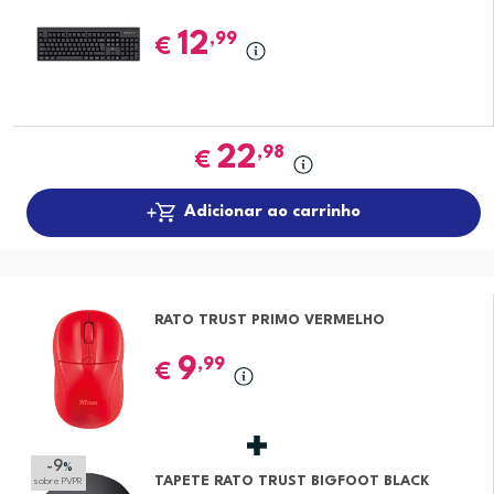
12
,99
€
22
,98
€
Adicionar ao carrinho
RATO TRUST PRIMO VERMELHO
9
,99
€
-9
%
TAPETE RATO TRUST BIGFOOT BLACK
sobre PVPR