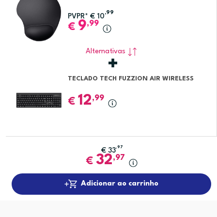
,99
PVPR*
€
10
9
,99
€
Alternativas
TECLADO TECH FUZZION AIR WIRELESS
12
,99
€
,97
€
33
32
,97
€
Adicionar ao carrinho