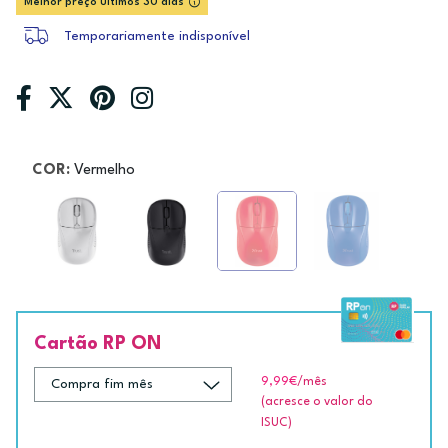
Melhor preço últimos 30 dias
Temporariamente indisponível
COR:
Vermelho
Cartão RP ON
9,99€
/mês
(acresce o valor do
ISUC)