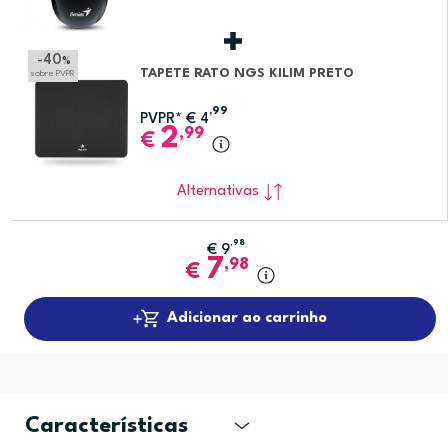
-40
%
TAPETE RATO NGS KILIM PRETO
sobre PVPR
,99
PVPR*
€
4
2
,99
€
Alternativas
,98
€
9
7
,98
€
Adicionar ao carrinho
Características