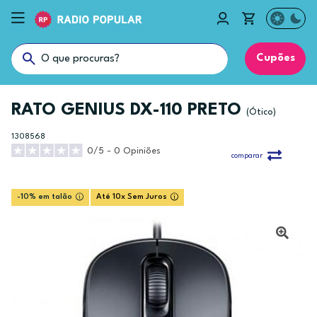
Cupões
RATO GENIUS DX-110 PRETO
(Ótico)
1308568
0/5 - 0 Opiniões
comparar
-10% em talão
Até 10x Sem Juros