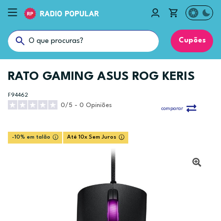
Cupões
RATO GAMING ASUS ROG KERIS
F94462
0/5 - 0 Opiniões
comparar
-10% em talão
Até 10x Sem Juros