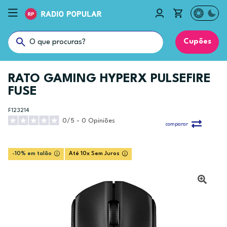
Cupões
RATO GAMING HYPERX PULSEFIRE
FUSE
F123214
0/5 - 0 Opiniões
comparar
-10% em talão
Até 10x Sem Juros